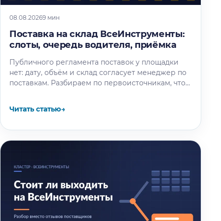
08.08.2026
9 мин
Поставка на склад ВсеИнструменты:
слоты, очередь водителя, приёмка
Публичного регламента поставок у площадки
нет: дату, объём и склад согласует менеджер по
поставкам. Разбираем по первоисточникам, что
известно об окне разгрузки и очереди…
Читать статью
→