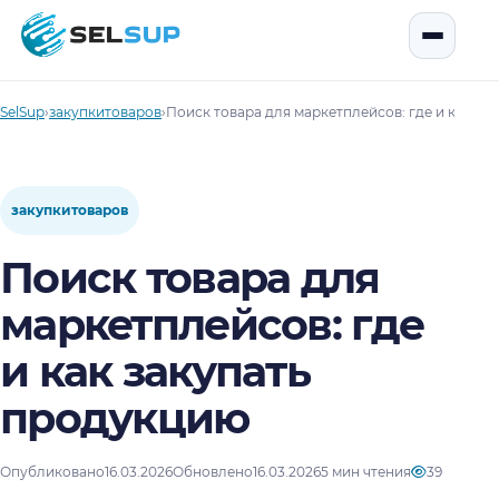
SelSup
Открыть
SelSup
›
закупкитоваров
›
Поиск товара для маркетплейсов: где и как за
закупкитоваров
Поиск товара для
маркетплейсов: где
и как закупать
продукцию
Опубликовано
16.03.2026
Обновлено
16.03.2026
5 мин чтения
39