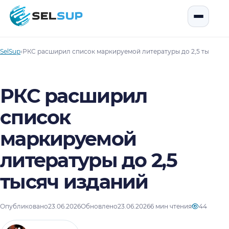
SelSup
Открыть
SelSup
›
РКС расширил список маркируемой литературы до 2,5 тысяч и
РКС расширил
список
маркируемой
литературы до 2,5
тысяч изданий
Опубликовано
23.06.2026
Обновлено
23.06.2026
6 мин чтения
44