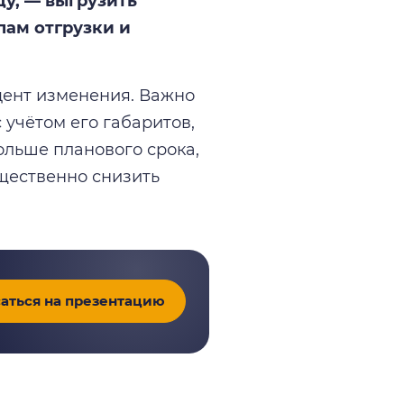
у, — выгрузить
пам отгрузки и
цент изменения. Важно
 учётом его габаритов,
ольше планового срока,
щественно снизить
аться на презентацию