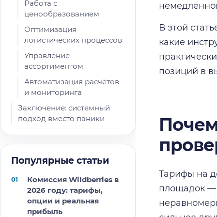
Работа с
немедленног
ценообразованием
В этой стат
Оптимизация
логистических процессов
какие инстр
Управление
практически
ассортиментом
позиций в в
Автоматизация расчётов
и мониторинга
Заключение: системный
подход вместо паники
Почем
прове
Популярные статьи
Тарифы на д
Комиссия Wildberries в
площадок — 
2026 году: тарифы,
опции и реальная
неравномерн
прибыль