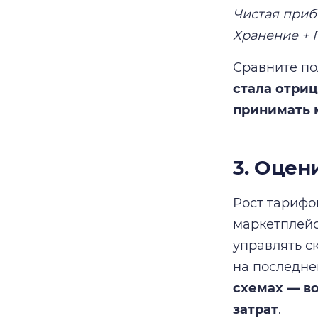
Чистая приб
Хранение + 
Сравните по
стала отри
принимать 
3. Оцен
Рост тарифо
маркетплейс
управлять с
на последне
схемах — в
затрат
.