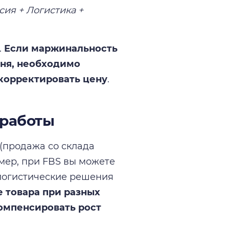
ия + Логистика +
.
Если маржинальность
вня, необходимо
корректировать цену
.
 работы
(продажа со склада
имер, при FBS вы можете
 логистические решения
е товара при разных
омпенсировать рост