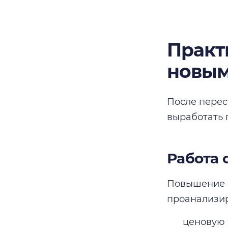
Практ
новым
После перес
выработать 
Работа 
Повышение ц
проанализир
ценовую 