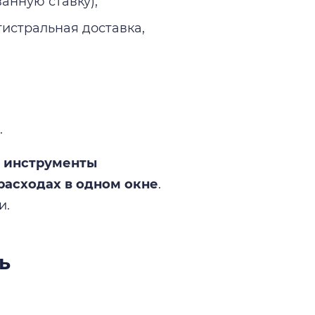
анную ставку);
гистральная доставка,
.
и инструменты
расходах в одном окне
.
и.
ь