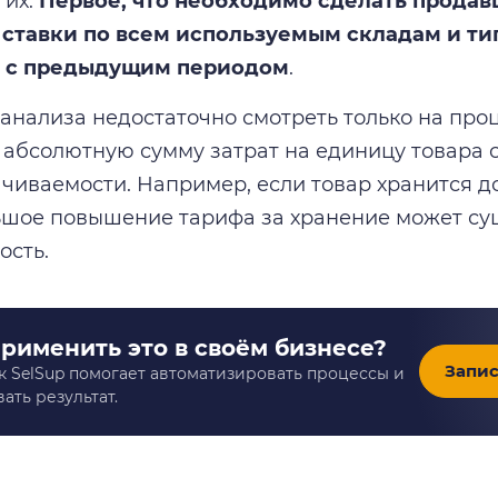
гих.
Первое, что необходимо сделать продавц
 ставки по всем используемым складам и ти
х с предыдущим периодом
.
 анализа недостаточно смотреть только на про
 абсолютную сумму затрат на единицу товара с
ачиваемости. Например, если товар хранится д
шое повышение тарифа за хранение может су
ость.
применить это в своём бизнесе?
Запис
к SelSup помогает автоматизировать процессы и
ать результат.