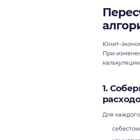
Перес
алгор
Юнит-эконом
При изменен
калькуляции
1. Собе
расход
Для каждого
себестои