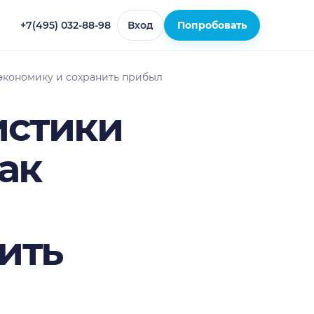
+7(495) 032-88-98
Вход
Попробовать
-экономику и сохранить прибыль
истики
ак
ить