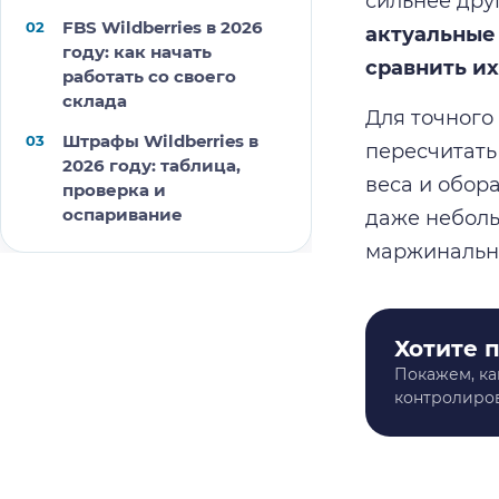
сильнее дру
FBS Wildberries в 2026
актуальные
году: как начать
сравнить и
работать со своего
склада
Для точного
Штрафы Wildberries в
пересчитать
2026 году: таблица,
веса и обор
проверка и
оспаривание
даже неболь
маржинальн
Хотите 
Покажем, ка
контролиров