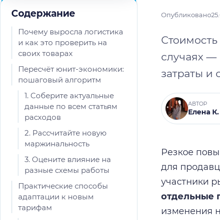
Содержание
Опубликовано
25
Почему выросла логистика
Стоимость 
и как это проверить на
своих товарах
случаях — 
Пересчёт юнит-экономики:
затраты и 
пошаговый алгоритм
1. Соберите актуальные
АВТОР
данные по всем статьям
Елена К.
расходов
2. Рассчитайте новую
маржинальность
Резкое повы
3. Оцените влияние на
для продавц
разные схемы работы
участники р
Практические способы
отдельные 
адаптации к новым
тарифам
изменения н