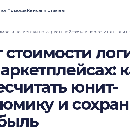
лог
Помощь
Кейсы и отзывы
имости логистики на маркетплейсах: как пересчитать юнит
т стоимости лог
аркетплейсах: к
есчитать юнит-
номику и сохран
быль