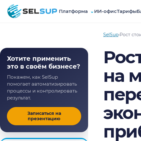
Платформа
⌄
ИИ-офис
Тарифы
Б
SelSup
SelSup
›
Рост сто
Рос
Хотите применить
это в своём бизнесе?
на м
Покажем, как SelSup
помогает автоматизировать
пер
процессы и контролировать
результат.
эко
Записаться на
презентацию
при