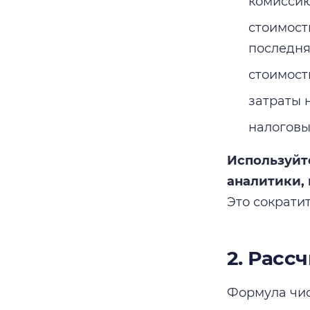
комиссию
стоимость
последня
стоимост
затраты н
налоговы
Используйт
аналитики,
Это сократи
2. Расс
Формула чис