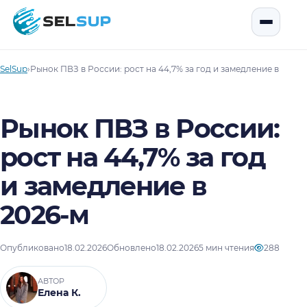
SelSup
Открыть
SelSup
›
Рынок ПВЗ в России: рост на 44,7% за год и замедление в 2026-
Рынок ПВЗ в России:
рост на 44,7% за год
и замедление в
2026-м
Опубликовано
18.02.2026
Обновлено
18.02.2026
5 мин чтения
288
АВТОР
Елена К.