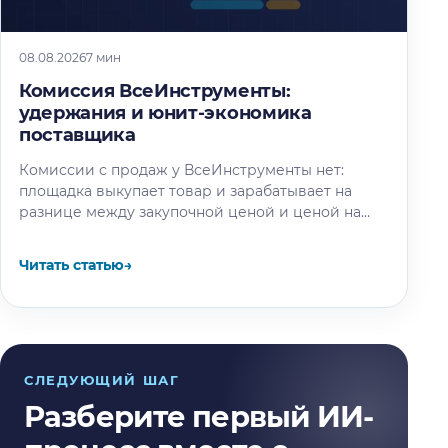
08.08.2026
7 мин
Комиссия ВсеИнструменты:
удержания и юнит-экономика
поставщика
Комиссии с продаж у ВсеИнструменты нет:
площадка выкупает товар и зарабатывает на
разнице между закупочной ценой и ценой на
витрине. Разбираем, где на самом…
Читать статью
→
СЛЕДУЮЩИЙ ШАГ
Разберите первый ИИ-