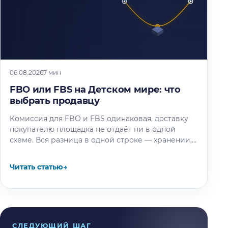
06.08.2026
7 мин
FBO или FBS на Детском мире: что
выбрать продавцу
Комиссия для FBO и FBS одинаковая, доставку
покупателю площадка не отдаёт ни в одной
схеме. Вся разница в одной строке — хранении,
и мы…
Читать статью
→
СЛЕДУЮЩИЙ ШАГ