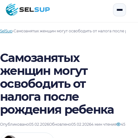
SelSup
Открыть
SelSup
›
Самозанятых женщин могут освободить от налога после рожде
Самозанятых
женщин могут
освободить от
налога после
рождения ребенка
Опубликовано
05.02.2026
Обновлено
05.02.2026
4 мин чтения
45