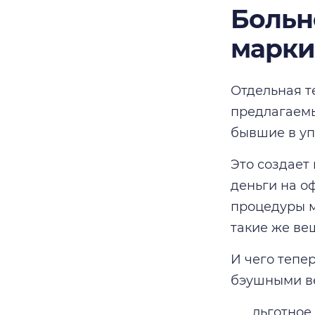
Больн
марки
Отдельная т
предлагаемы
бывшие в уп
Это создает
деньги на о
процедуры м
такие же вещ
И чего тепе
бэушными ве
льготное