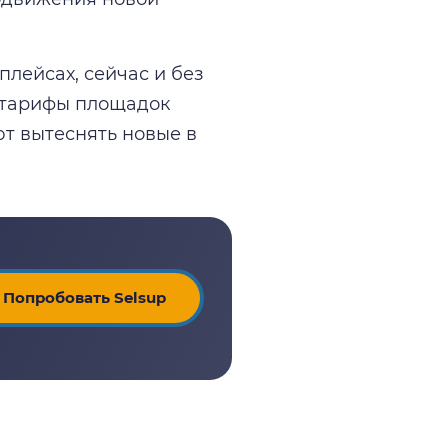
лейсах, сейчас и без
, тарифы площадок
ют вытеснять новые в
Попробовать Selsup