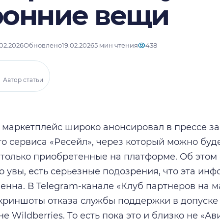
ронние вещи
.02.2026
Обновлено
19.02.2026
5 мин чтения
438
Автор статьи
маркетплейс широко анонсировал в прессе за
о сервиса «Ресейл», через который можно буд
е только приобретенные на платформе. Об это
о увы, есть серьезные подозрения, что эта ин
нна. В Telegram-канале «Клуб партнеров на м
криншоты отказа службы поддержки в допуске 
е Wildberries. То есть пока это и близко не «Ав