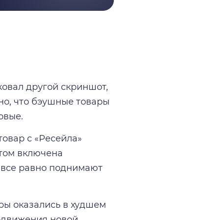
ковал другой скриншот,
но, что бэушные товары
овые.
товар с «Ресейла»
этом включена
 все равно поднимают
еры оказались в худшем
родвижения новой