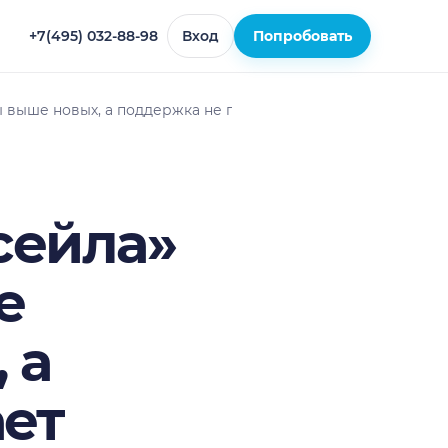
+7(495) 032-88-98
Вход
Попробовать
ры выше новых, а поддержка не пускает сторонние вещи
сейла»
е
 а
ет