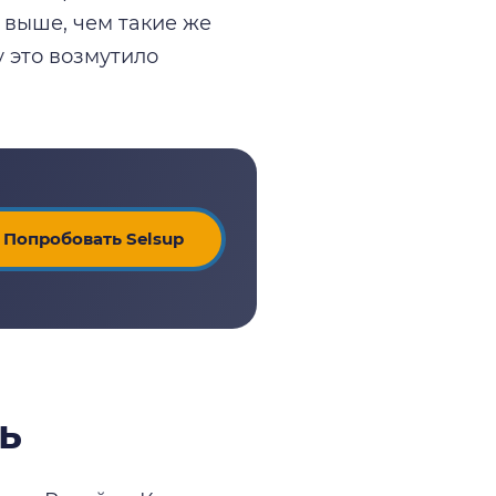
 выше, чем такие же
у это возмутило
Попробовать Selsup
ь