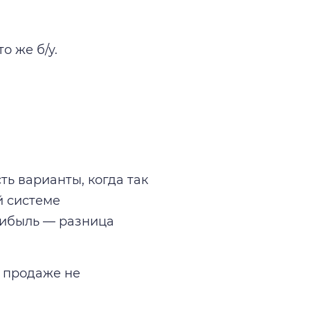
о же б/у.
ть варианты, когда так
й системе
рибыль — разница
К продаже не