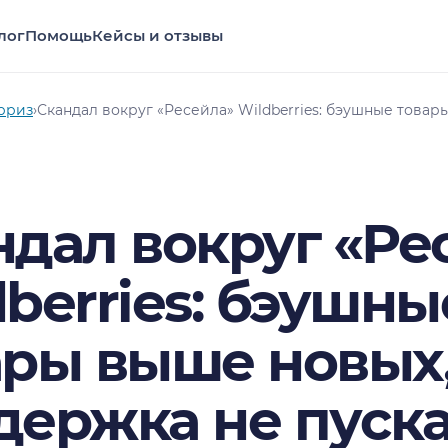
лог
Помощь
Кейсы и отзывы
рриз
›
Скандал вокруг «Ресейла» Wildberries: бэушные това
ндал вокруг «Ре
berries: бэушны
ары выше новых,
держка не пуска