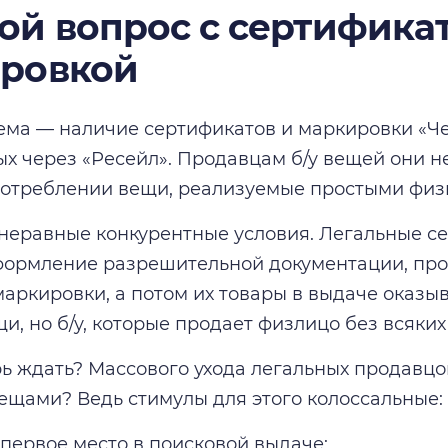
ой вопрос с сертифика
ровкой
ема — наличие сертификатов и маркировки «Че
х через «Ресейл». Продавцам б/у вещей они не 
отреблении вещи, реализуемые простыми физ
 неравные конкурентные условия. Легальные се
формление разрешительной документации, пр
аркировки, а потом их товары в выдаче оказы
и, но б/у, которые продает физлицо без всяких
рь ждать? Массового ухода легальных продавцо
щами? Ведь стимулы для этого колоссальные:
 первое место в поисковой выдаче;