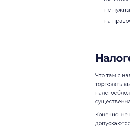
не нужны
на право
Налог
Что там с н
торговать в
налогооблож
существенна
Конечно, не
допускаются