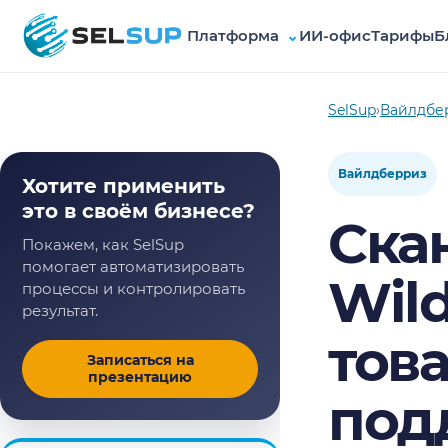
Платформа
⌄
ИИ-офис
Тарифы
Б
SelSup
SelSup
›
Вайлдбе
Вайлдберриз
Хотите применить
это в своём бизнесе?
Ска
Покажем, как SelSup
помогает автоматизировать
Wild
процессы и контролировать
результат.
тов
Записаться на
презентацию
под