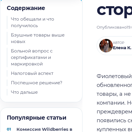
сто
Содержание
Что обещали и что
получилось
Опубликовано
19
Бэушные товары выше
новых
АВТОР
Елена К.
Больной вопрос с
сертификатами и
маркировкой
Налоговый аспект
Фиолетовый 
Поспешное решение?
обновленног
Что дальше
товары, а н
компании. Н
преждевреме
Популярные статьи
появились с
купленных вн
Комиссия Wildberries в