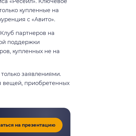
иса «Ресейл». Ключевое
только купленные на
уренция с «Авито».
«Клуб партнеров на
бой поддержки
ров, купленных не на
 только заявлениями.
я вещей, приобретенных
аться на презентацию