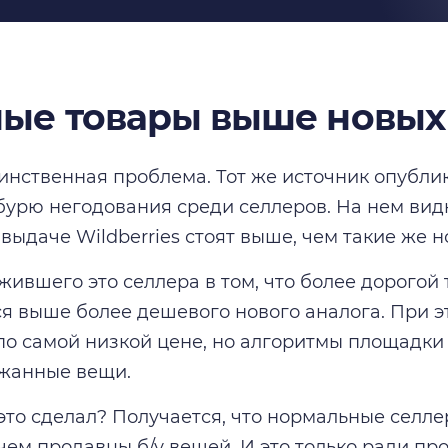
ые товары выше новых
динственная проблема. Тот же источник опубли
урю негодования среди селлеров. На нем вид
выдаче Wildberries стоят выше, чем такие же н
жившего это селлера в том, что более дорогой 
я выше более дешевого нового аналога. При 
по самой низкой цене, но алгоритмы площадки
жанные вещи.
 это сделал? Получается, что нормальные селл
чем продавцы б/у вещей. И это только ради п