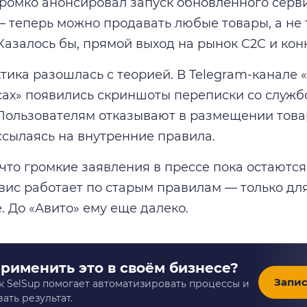
 громко анонсировал запуск обновленного серв
 теперь можно продавать любые товары, а не 
Казалось бы, прямой выход на рынок C2C и конк
тика разошлась с теорией. В Telegram-канале 
ах» появились скриншоты переписки со служ
. Пользователям отказывают в размещении това
 ссылаясь на внутренние правила.
 что громкие заявления в прессе пока остаются
вис работает по старым правилам — только дл
. До «Авито» ему еще далеко.
применить это в своём бизнесе?
Запис
к SelSup помогает автоматизировать процессы и
ать результат.