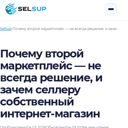
SelSup
Открыть
SelSup
›
Почему второй маркетплейс — не всегда решение, и зачем сел
Почему второй
маркетплейс — не
всегда решение, и
зачем селлеру
собственный
интернет-магазин
Опубликовано
04.03.2026
Обновлено
04.03.2026
4 мин чтения