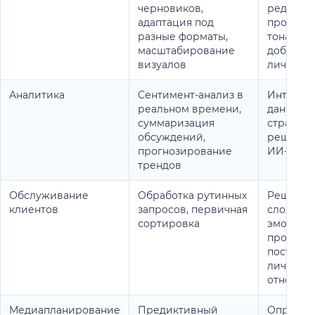
черновиков,
редактур
адаптация под
проверк
разные форматы,
тонально
масштабирование
добавле
визуалов
личного 
Аналитика
Сентимент-анализ в
Интерпр
реальном времени,
данных, 
суммаризация
стратеги
обсуждений,
решений,
прогнозирование
ИИ-выво
трендов
Обслуживание
Обработка рутинных
Решени
клиентов
запросов, первичная
сложных
сортировка
эмоцион
проблем
построе
личных
отношен
Медиапланирование
Предиктивный
Определ