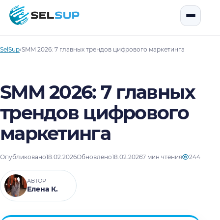
SelSup
Открыть
SelSup
›
SMM 2026: 7 главных трендов цифрового маркетинга
SMM 2026: 7 главных
трендов цифрового
маркетинга
Опубликовано
18.02.2026
Обновлено
18.02.2026
7 мин чтения
244
АВТОР
Елена К.