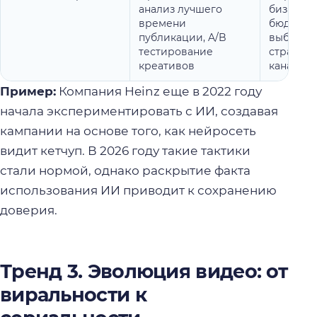
анализ лучшего
бизнес-ц
времени
бюджети
публикации, A/B
выбор
тестирование
стратеги
креативов
каналов
Пример:
Компания Heinz еще в 2022 году
начала экспериментировать с ИИ, создавая
кампании на основе того, как нейросеть
видит кетчуп. В 2026 году такие тактики
стали нормой, однако раскрытие факта
использования ИИ приводит к сохранению
доверия.
Тренд 3. Эволюция видео: от
виральности к