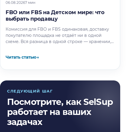
06.08.2026
7 мин
FBO или FBS на Детском мире: что
выбрать продавцу
Комиссия для FBO и FBS одинаковая, доставку
покупателю площадка не отдаёт ни в одной
схеме. Вся разница в одной строке — хранении,
и мы…
Читать статью
→
СЛЕДУЮЩИЙ ШАГ
Посмотрите, как SelSup
работает на ваших
задачах