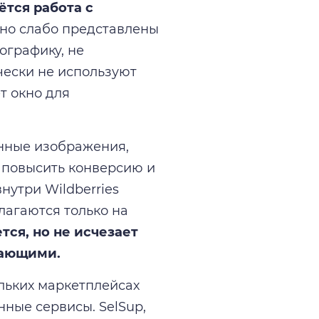
тся работа с
но слабо представлены
ографику, не
чески не используют
т окно для
нные изображения,
 повысить конверсию и
нутри Wildberries
лагаются только на
тся, но не исчезает
шающими.
льких маркетплейсах
ные сервисы. SelSup,