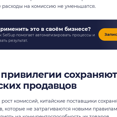
 расходы на комиссию не уменьшатся.
применить это в своём бизнесе?
Запис
к SelSup помогает автоматизировать процессы и
ать результат.
 привилегии сохраняют
ских продавцов
 рост комиссий, китайские поставщики сохран
, которые не затрагиваются новыми правилам
лиять на конкурентоспособность их товаров.