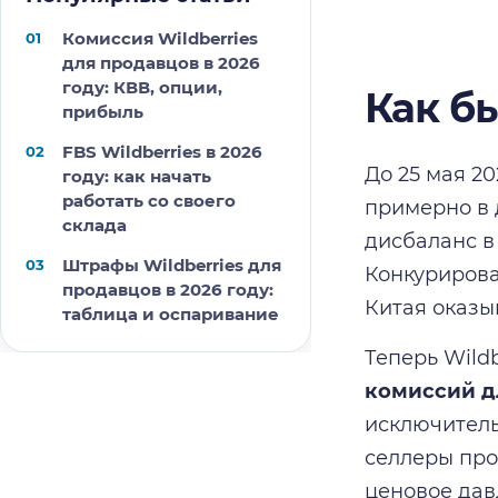
Комиссия Wildberries
для продавцов в 2026
году: КВВ, опции,
Как б
прибыль
FBS Wildberries в 2026
До 25 мая 2
году: как начать
работать со своего
примерно в 
склада
дисбаланс в 
Штрафы Wildberries для
Конкурирова
продавцов в 2026 году:
Китая оказы
таблица и оспаривание
Теперь Wild
комиссий д
исключитель
селлеры про
ценовое дав