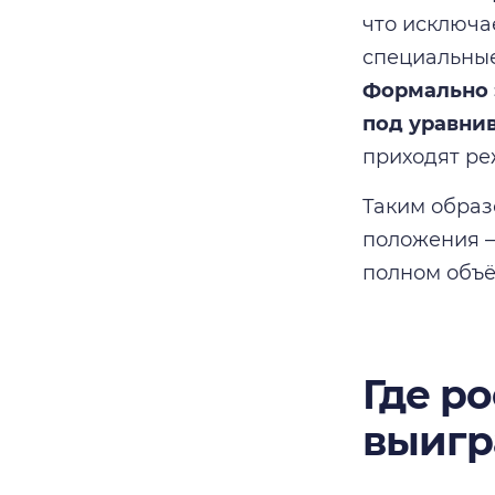
что исключа
специальные
Формально 
под уравни
приходят ре
Таким образ
положения —
полном объё
Где р
выигр