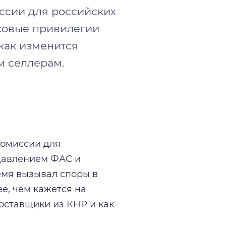
иссии для российских
нсовые привилегии
как изменится
м селлерам.
комиссии для
 давлением ФАС и
емя вызывал споры в
е, чем кажется на
оставщики из КНР и как