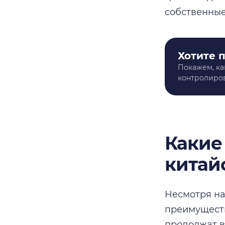
собственные
Хотите 
Покажем, ка
контролиров
Какие
китай
Несмотря на
преимуществ
продолжат в