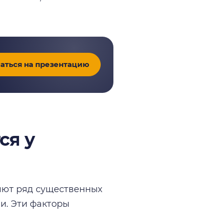
аться на презентацию
ся у
яют ряд существенных
и. Эти факторы