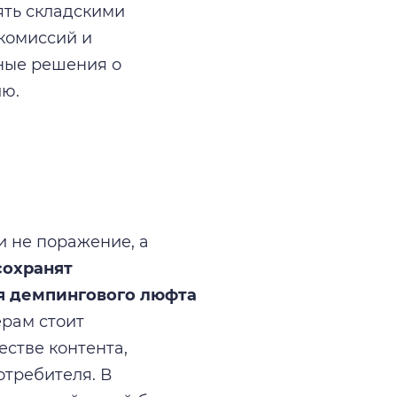
ять складскими
 комиссий и
нные решения о
ию.
и не поражение, а
сохранят
я демпингового люфта
рам стоит
естве контента,
отребителя. В