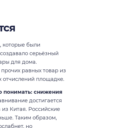
тся
, которые были
о создавало серьёзный
вары для дома.
 прочих равных товар из
х отчислений площадке.
о понимать: снижения
внивание достигается
 из Китая. Российские
ньше. Таким образом,
ослабнет, но