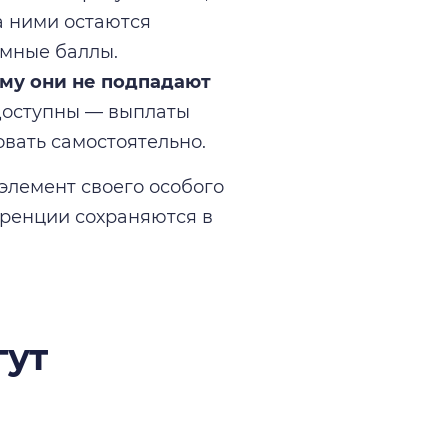
а ними остаются
амные баллы.
ому они не подпадают
доступны — выплаты
вать самостоятельно.
элемент своего особого
ренции сохраняются в
гут