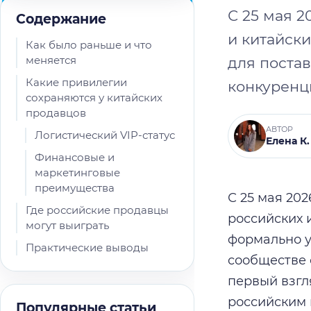
С 25 мая 2
Содержание
и китайск
Как было раньше и что
меняется
для поста
Какие привилегии
конкуренц
сохраняются у китайских
продавцов
АВТОР
Логистический VIP-статус
Елена К.
Финансовые и
маркетинговые
преимущества
С 25 мая 20
Где российские продавцы
российских 
могут выиграть
формально у
Практические выводы
сообществе 
первый взгл
российским 
Популярные статьи