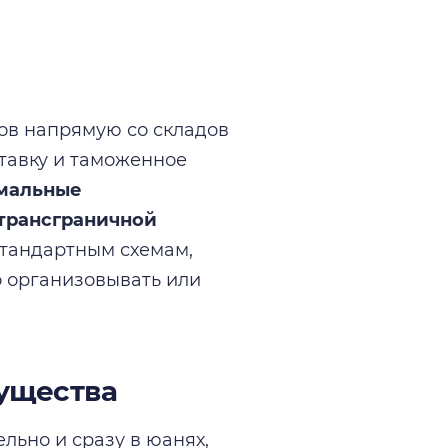
цов напрямую со складов
ставку и таможенное
имальные
 трансграничной
тандартным схемам,
 организовывать или
ущества
ьно и сразу в юанях,