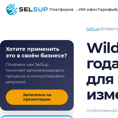
Платформа
⌄
ИИ-офис
Тарифы
Б
SelSup
SelSup
›
Wildberr
Wild
Хотите применить
это в своём бизнесе?
год
Покажем, как SelSup
помогает автоматизировать
для 
процессы и контролировать
результат.
изм
Записаться на
презентацию
Опубликовано
22