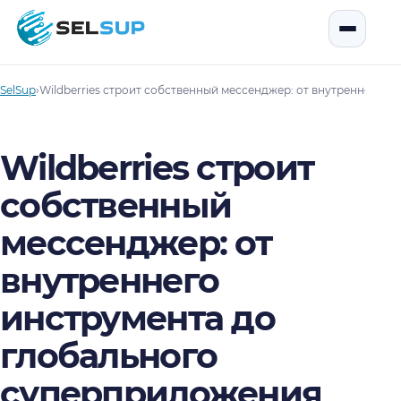
SelSup
Открыть
SelSup
›
Wildberries строит собственный мессенджер: от внутреннего 
Wildberries строит
собственный
мессенджер: от
внутреннего
инструмента до
глобального
суперприложения