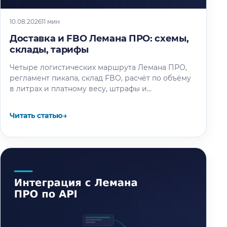
10.08.2026
11 мин
Доставка и FBO Лемана ПРО: схемы,
склады, тарифы
Четыре логистических маршрута Лемана ПРО,
регламент пикапа, склад FBO, расчёт по объёму
в литрах и платному весу, штрафы и
ограничения акции на пять месяцев.
Читать статью
→