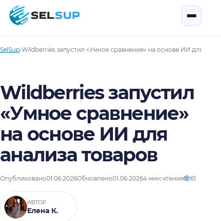
SelSup
Открыть
SelSup
›
Wildberries запустил «Умное сравнение» на основе ИИ для анал
Wildberries запустил
«Умное сравнение»
на основе ИИ для
анализа товаров
Опубликовано
01.06.2026
Обновлено
01.06.2026
4 мин чтения
61
АВТОР
Елена К.