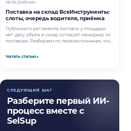
08.08.2026
9 мин
Поставка на склад ВсеИнструменты:
слоты, очередь водителя, приёмка
Публичного регламента поставок у площадки
нет: дату, объём и склад согласует менеджер по
поставкам. Разбираем по первоисточникам, что
известно об окне разгрузки и очереди…
Читать статью
→
СЛЕДУЮЩИЙ ШАГ
Разберите первый ИИ-
процесс вместе с
SelSup