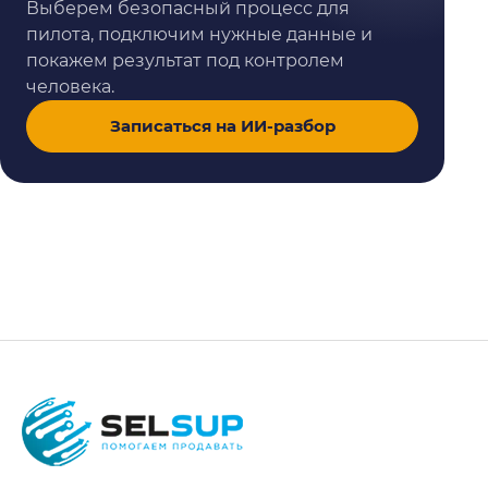
Выберем безопасный процесс для
пилота, подключим нужные данные и
покажем результат под контролем
человека.
Записаться на ИИ-разбор