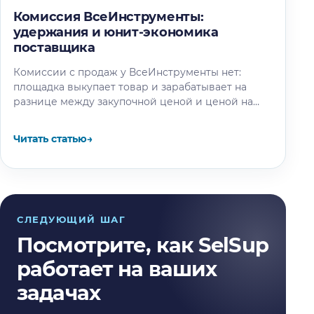
Комиссия ВсеИнструменты:
удержания и юнит-экономика
поставщика
Комиссии с продаж у ВсеИнструменты нет:
площадка выкупает товар и зарабатывает на
разнице между закупочной ценой и ценой на
витрине. Разбираем, где на самом…
Читать статью
→
СЛЕДУЮЩИЙ ШАГ
Посмотрите, как SelSup
работает на ваших
задачах