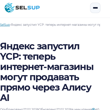
SelSup
Открыть
SelSup
›
Яндекс запустил YCP: теперь интернет-магазины могут продава
Яндекс запустил
YCP: теперь
интернет-магазины
могут продавать
прямо через Алису
AI
Опубликовано
27.02.2026
Обновлено
27.02.2026
4 мин чтения
40