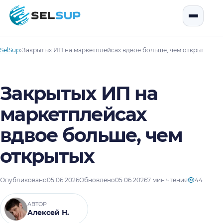
SelSup
Открыть
SelSup
›
Закрытых ИП на маркетплейсах вдвое больше, чем открытых
Закрытых ИП на
маркетплейсах
вдвое больше, чем
открытых
Опубликовано
05.06.2026
Обновлено
05.06.2026
7 мин чтения
44
АВТОР
Алексей Н.