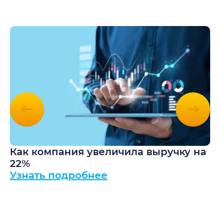
Как компания увеличила выручку на
К
22%
л
Узнать подробнее
и
У