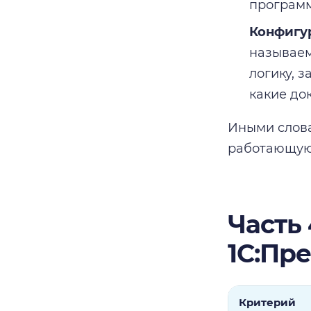
программ
Конфигу
называем
логику, з
какие до
Иными слова
работающую
Часть 
1С:Пр
Критерий