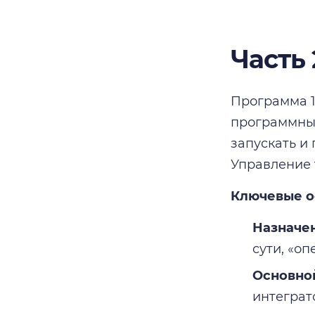
Часть
Программа 1
программных
запускать и
Управление 
Ключевые о
Назначе
сути, «о
Основной
интеграт