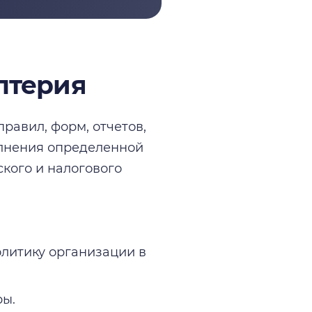
алтерия
равил, форм, отчетов,
олнения определенной
кого и налогового
литику организации в
ры.