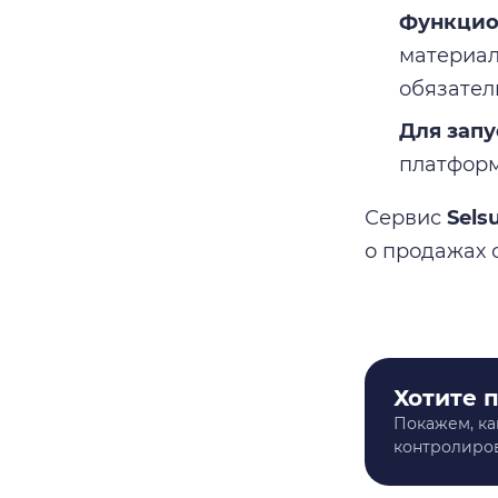
Функцио
материал
обязател
Для зап
платформ
Сервис
Sels
о продажах 
Хотите 
Покажем, ка
контролиров