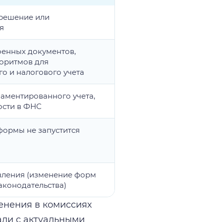
решение или
я
оенных документов,
горитмов для
го и налогового учета
аментированного учета,
ости в ФНС
тформы не запустится
вления (изменение форм
законодательства)
енения в комиссиях
али с актуальными