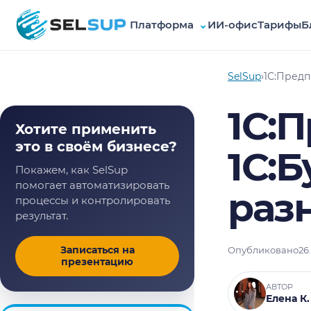
Платформа
⌄
ИИ-офис
Тарифы
Б
SelSup
SelSup
›
1С:Предп
1С:
Хотите применить
это в своём бизнесе?
1С:Б
Покажем, как SelSup
помогает автоматизировать
раз
процессы и контролировать
результат.
Записаться на
Опубликовано
26
презентацию
АВТОР
Елена К.