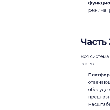
Функцио
режима, 
Часть
Вся система
слоев:
Платфор
отвечающ
оборудов
предназн
масштаба