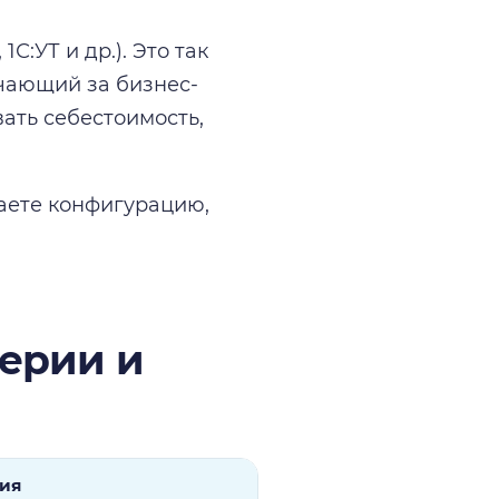
С:УТ и др.). Это так
ечающий за бизнес-
вать себестоимость,
каете конфигурацию,
терии и
рия