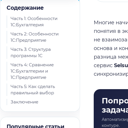
Содержание
Часть 1: Особенности
Многие начи
1С:Бухгалтерия
понятия в эк
Часть 2: Особенности
не взаимоза
1С:Предприятие
основа и ко
Часть 3: Структура
программы 1С
разница меж
Часть 4: Сравнение
сервис
Sels
1С:Бухгалтерии и
синхронизир
1С:Предприятие
Часть 5: Как сделать
правильный выбор
Заключение
Популярные статьи