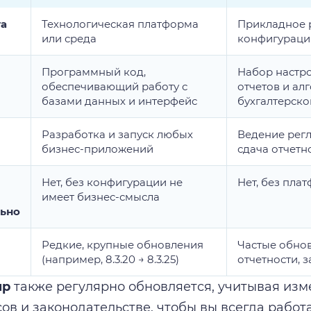
та
Технологическая платформа
Прикладное 
или среда
конфигураци
Программный код,
Набор настр
обеспечивающий работу с
отчетов и ал
базами данных и интерфейс
бухгалтерско
Разработка и запуск любых
Ведение регл
бизнес-приложений
сдача отчетн
Нет, без конфигурации не
Нет, без пла
имеет бизнес-смысла
льно
Редкие, крупные обновления
Частые обно
(например, 8.3.20 → 8.3.25)
отчетности, 
up
также регулярно обновляется, учитывая изм
ов и законодательстве, чтобы вы всегда работ