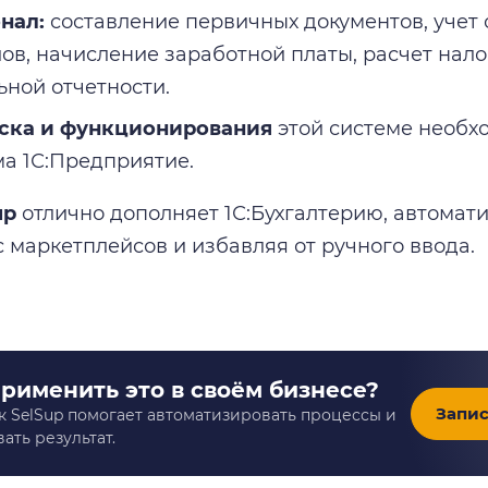
нал:
составление первичных документов, учет 
ов, начисление заработной платы, расчет нал
ьной отчетности.
уска и функционирования
этой системе необх
а 1С:Предприятие.
up
отлично дополняет 1С:Бухгалтерию, автомат
с маркетплейсов и избавляя от ручного ввода.
применить это в своём бизнесе?
Запис
к SelSup помогает автоматизировать процессы и
ать результат.