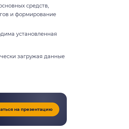
основных средств,
огов и формирование
одима установленная
ически загружая данные
аться на презентацию