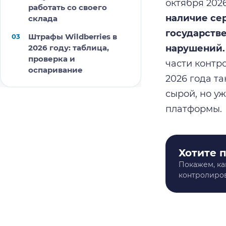
октября 202
работать со своего
наличие се
склада
государств
Штрафы Wildberries в
нарушений.
2026 году: таблица,
проверка и
части контр
оспаривание
2026 года та
сырой, но у
платформы.
Хотите 
Покажем, ка
контролиров