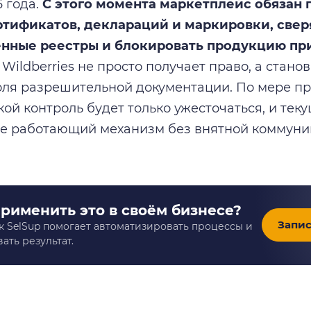
6 года.
С этого момента маркетплейс обязан 
ртификатов, деклараций и маркировки, свер
енные реестры и блокировать продукцию пр
Wildberries не просто получает право, а стано
оля разрешительной документации. По мере п
кой контроль будет только ужесточаться, и те
же работающий механизм без внятной коммуни
применить это в своём бизнесе?
Запис
к SelSup помогает автоматизировать процессы и
ать результат.