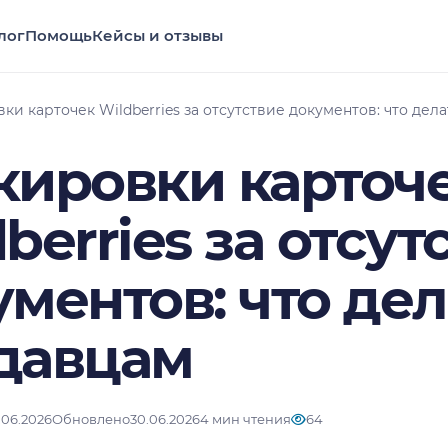
лог
Помощь
Кейсы и отзывы
ки карточек Wildberries за отсутствие документов: что дел
кировки карточ
berries за отсут
ментов: что дел
давцам
.06.2026
Обновлено
30.06.2026
4 мин чтения
64