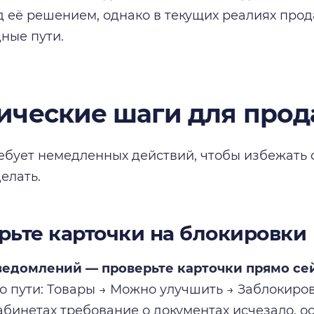
д её решением, однако в текущих реалиях про
дные пути.
ические шаги для прод
ебует немедленных действий, чтобы избежать 
елать.
ерьте карточки на блокировки
ведомлений — проверьте карточки прямо сей
о пути: Товары → Можно улучшить → Заблокирова
абинетах требование о документах исчезало, о