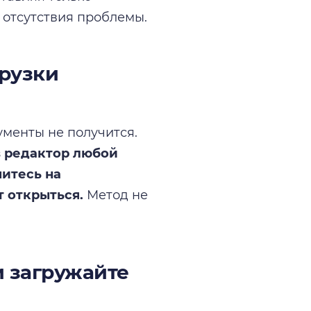
 отсутствия проблемы.
грузки
ументы не получится.
в редактор любой
читесь на
 открыться.
Метод не
и загружайте