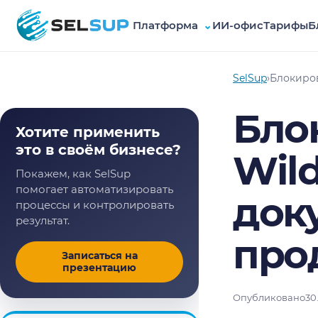
Платформа
⌄
ИИ-офис
Тарифы
Б
SelSup
SelSup
›
Блокиров
Бло
Хотите применить
это в своём бизнесе?
Wild
Покажем, как SelSup
помогает автоматизировать
доку
процессы и контролировать
результат.
про
Записаться на
презентацию
Опубликовано
30