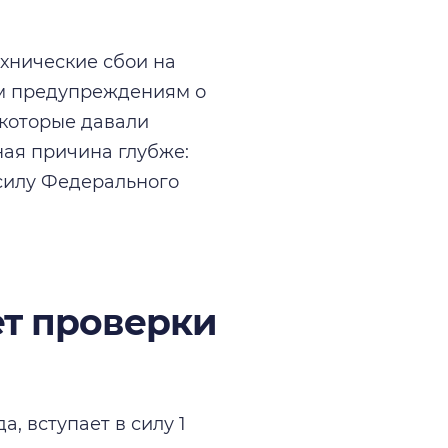
ехнические сбои на
им предупреждениям о
которые давали
ная причина глубже:
 силу Федерального
ет проверки
, вступает в силу 1