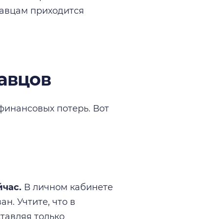
давцам приходится
авцов
финансовых потерь. Вот
час.
В личном кабинете
н. Учтите, что в
ставляя только