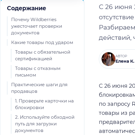
С 26 июня 
Содержание
отсутствие
Почему Wildberries
ужесточает проверки
Разбираем
документов
действий, 
Какие товары под ударом
Товары с обязательной
АВТОР
сертификацией
Елена К.
Товары с отказным
письмом
Практические шаги для
С 26 июня 2
продавцов
блокировкам
1. Проверьте карточки на
по запросу 
блокировки
товары из р
2. Используйте обходной
предварител
путь для загрузки
документов
автоматичес