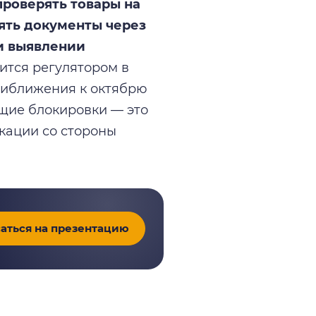
проверять товары на
ять документы через
и выявлении
вится регулятором в
риближения к октябрю
кущие блокировки — это
кации со стороны
аться на презентацию