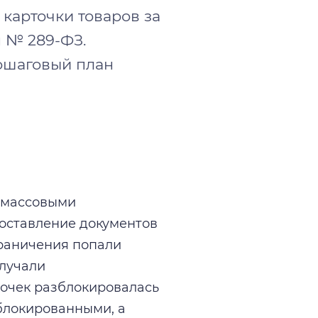
 карточки товаров за
н № 289-ФЗ.
ошаговый план
с массовыми
оставление документов
граничения попали
олучали
точек разблокировалась
блокированными, а