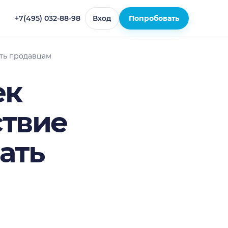
+7(495) 032-88-98
Вход
Попробовать
ать продавцам
ек
ствие
ать