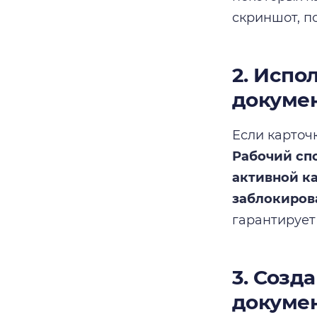
скриншот, п
2. Испо
докуме
Если карточ
Рабочий спо
активной ка
заблокиров
гарантирует 
3. Созд
докуме