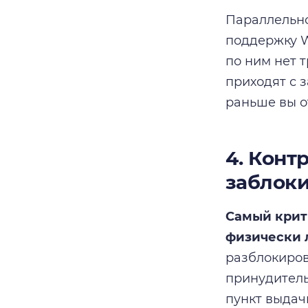
Параллельно
поддержку W
по ним нет 
приходят с 
раньше вы о
4. Конт
заблок
Самый крит
физически 
разблокиров
принудитель
пункт выдач