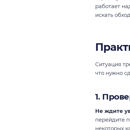
работает на
искать обхо
Практ
Ситуация тр
что нужно сд
1. Пров
Не ждите у
перейдите п
некоторых к