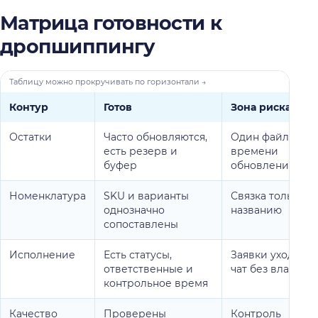
Матрица готовности к
дропшиппингу
Контур
Готов
Зона риска
Остатки
Часто обновляются,
Один файл без
есть резерв и
времени
буфер
обновления
Номенклатура
SKU и варианты
Связка только п
однозначно
названию
сопоставлены
Исполнение
Есть статусы,
Заявки уходят в
ответственные и
чат без владель
контрольное время
Качество
Проверены
Контроль