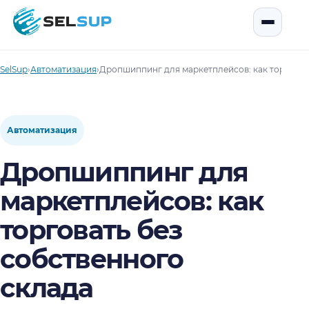
SelSup
Открыть
SelSup
›
Автоматизация
›
Дропшиппинг для маркетплейсов: как торговат
Автоматизация
Дропшиппинг для
маркетплейсов: как
торговать без
собственного
склада