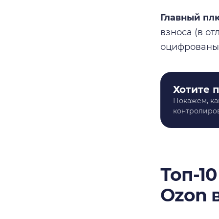
Главный плю
взноса (в от
оцифрованы.
Хотите 
Покажем, ка
контролиров
Топ-1
Ozon в