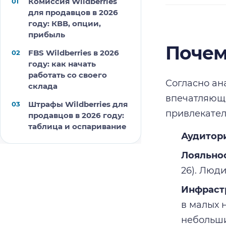
Комиссия Wildberries
для продавцов в 2026
году: КВВ, опции,
прибыль
Почем
FBS Wildberries в 2026
году: как начать
работать со своего
Согласно ан
склада
впечатляющи
Штрафы Wildberries для
привлекател
продавцов в 2026 году:
таблица и оспаривание
Аудитор
Лояльнос
26). Люд
Инфраст
в малых 
небольши