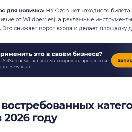
с для новичка:
На Ozon нет «входного билета
личие от Wildberries), а рекламные инструмент
 Это снижает порог входа и делает площадку д
применить это в своём бизнесе?
Запис
к SelSup помогает автоматизировать процессы и
ать результат.
0 востребованных катег
 2026 году