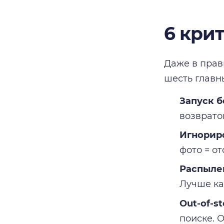
6 кри
Даже в прав
шесть главн
Запуск б
возврато
Игнорир
фото = о
Распыле
Лучше ка
Out-of-st
поиске. 