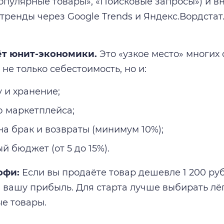
опулярные товары», «Поисковые запросы») и в
тренды через Google Trends и Яндекс.Вордстат.
ёт юнит-экономики.
Это «узкое место» многих 
не только себестоимость, но и:
у и хранение;
 маркетплейса;
на брак и возвраты (минимум 10%);
й бюджет (от 5 до 15%).
офи:
Если вы продаёте товар дешевле 1 200 ру
 вашу прибыль. Для старта лучше выбирать лёгки
е товары.