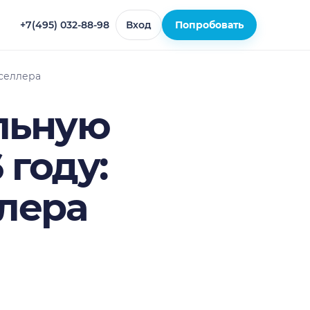
+7(495) 032-88-98
Вход
Попробовать
 селлера
льную
 году:
лера