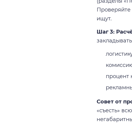
(разделы «П
Проверяйте 
ищут.
Шаг 3: Расч
закладывать 
логистик
комиссию
процент 
рекламны
Совет от пр
«съесть» всю
негабаритны