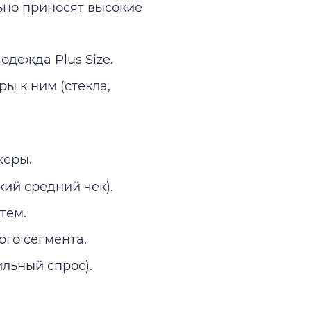
ьно приносят высокие
одежда Plus Size.
ы к ним (стекла,
жеры.
ий средний чек).
тем.
го сегмента.
льный спрос).