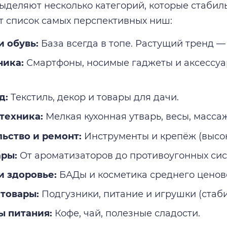
ыделяют несколько категорий, которые стабил
т список самых перспективных ниш:
 обувь:
База всегда в топе. Растущий тренд — 
ника:
Смартфоны, носимые гаджеты и аксессуар
д:
Текстиль, декор и товары для дачи.
техника:
Мелкая кухонная утварь, весы, масса
ьство и ремонт:
Инструменты и крепёж (высок
ары:
От ароматизаторов до противоугонных сис
и здоровье:
БАДы и косметика среднего ценово
товары:
Подгузники, питание и игрушки (стаби
ы питания:
Кофе, чай, полезные сладости.