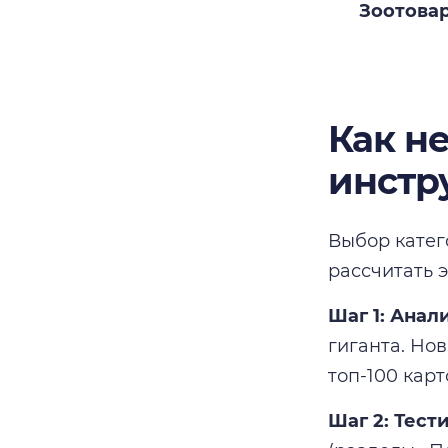
Зоотова
Как н
инстр
Выбор катег
рассчитать 
Шаг 1: Анал
гиганта. Но
топ-100 кар
Шаг 2: Тест