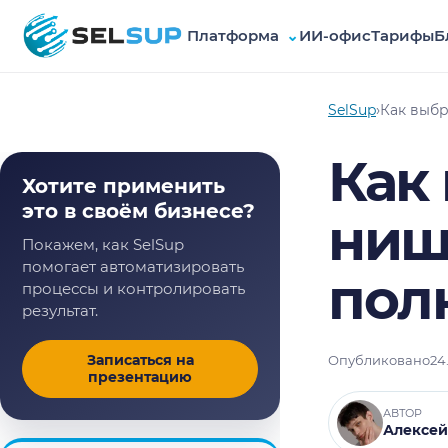
Платформа
⌄
ИИ-офис
Тарифы
Б
SelSup
SelSup
›
Как выбр
Как
Хотите применить
это в своём бизнесе?
нишу
Покажем, как SelSup
помогает автоматизировать
пол
процессы и контролировать
результат.
Записаться на
Опубликовано
24
презентацию
АВТОР
Алексей