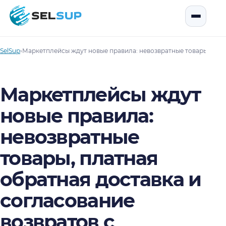
SelSup
Открыть
SelSup
›
Маркетплейсы ждут новые правила: невозвратные товары, плат
Маркетплейсы ждут
новые правила:
невозвратные
товары, платная
обратная доставка и
согласование
возвратов с