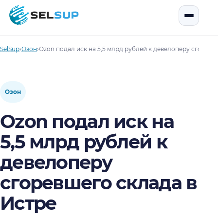
SelSup
Открыть
SelSup
›
Озон
›
Ozon подал иск на 5,5 млрд рублей к девелоперу сгоревш
Озон
Ozon подал иск на
5,5 млрд рублей к
девелоперу
сгоревшего склада в
Истре