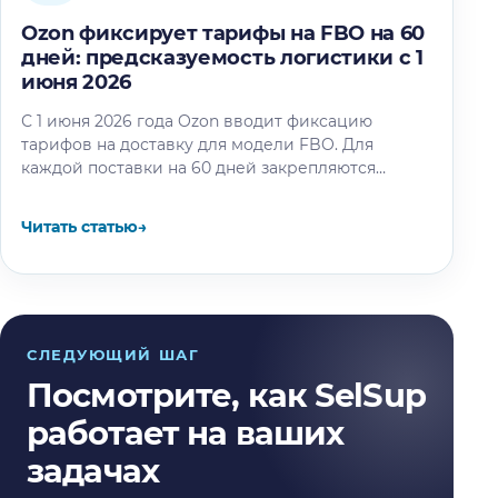
Ozon фиксирует тарифы на FBO на 60
дней: предсказуемость логистики с 1
июня 2026
С 1 июня 2026 года Ozon вводит фиксацию
тарифов на доставку для модели FBO. Для
каждой поставки на 60 дней закрепляются
тарифы на логистику,…
Читать статью
→
СЛЕДУЮЩИЙ ШАГ
Посмотрите, как SelSup
работает на ваших
задачах