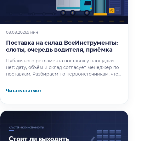
08.08.2026
9 мин
Поставка на склад ВсеИнструменты:
слоты, очередь водителя, приёмка
Публичного регламента поставок у площадки
нет: дату, объём и склад согласует менеджер по
поставкам. Разбираем по первоисточникам, что
известно об окне разгрузки и очереди…
Читать статью
→