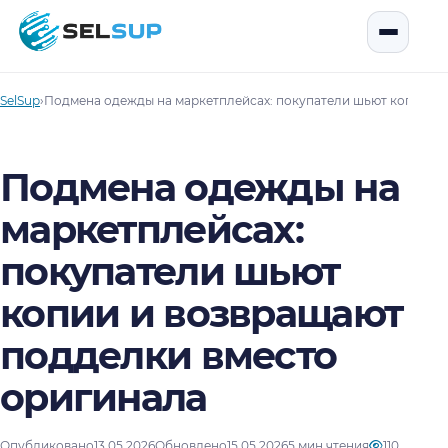
SelSup
Открыть
SelSup
›
Подмена одежды на маркетплейсах: покупатели шьют копии и 
Подмена одежды на
маркетплейсах:
покупатели шьют
копии и возвращают
подделки вместо
оригинала
Опубликовано
13.05.2026
Обновлено
15.05.2026
5 мин чтения
110