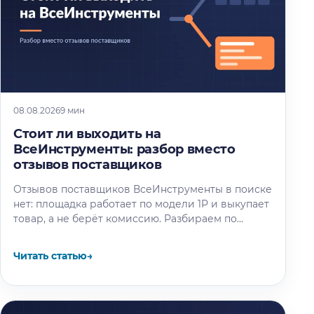
08.08.2026
9 мин
Стоит ли выходить на
ВсеИнструменты: разбор вместо
отзывов поставщиков
Отзывов поставщиков ВсеИнструменты в поиске
нет: площадка работает по модели 1P и выкупает
товар, а не берёт комиссию. Разбираем по
отчётности компании и партнёрским…
Читать статью
→