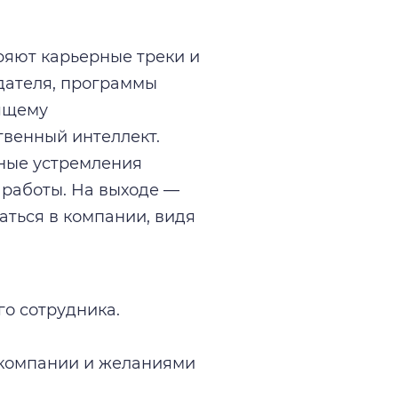
ряют карьерные треки и
дателя, программы
ящему
твенный интеллект.
чные устремления
 работы. На выходе —
аться в компании, видя
го сотрудника.
 компании и желаниями