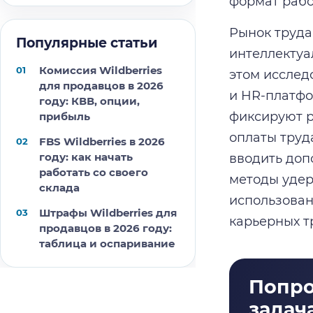
формат рабо
Рынок труда
Популярные статьи
интеллектуа
Комиссия Wildberries
этом исслед
для продавцов в 2026
и HR-платфо
году: КВВ, опции,
фиксируют р
прибыль
оплаты труд
FBS Wildberries в 2026
году: как начать
вводить доп
работать со своего
методы удер
склада
использован
Штрафы Wildberries для
карьерных т
продавцов в 2026 году:
таблица и оспаривание