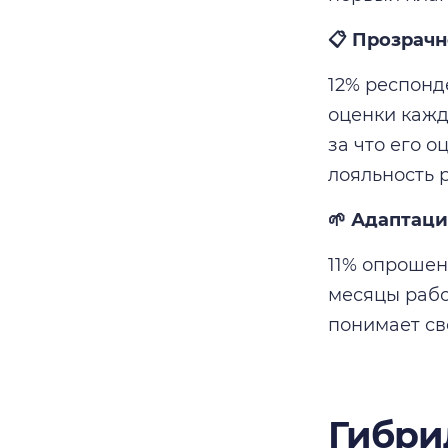
📋 Прозрачн
12% респонд
оценки кажд
за что его 
лояльность р
🌱 Адаптац
11% опрошен
месяцы рабо
понимает сво
Гибри