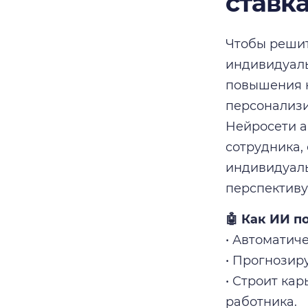
ставк
Чтобы решит
индивидуаль
повышения 
персонализи
Нейросети а
сотрудника,
индивидуаль
перспективу
🤖 Как ИИ п
• Автоматич
• Прогнозир
• Строит ка
работника.