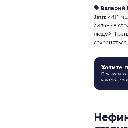
🗣️ Валери
Jinn:
«ИИ мож
сильные сто
людей. Трен
сохраняться
Хотите 
Покажем, ка
контролиров
Нефин