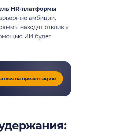
тель HR-платформы
карьерные амбиции,
раммы находят отклик у
помощью ИИ будет
аться на презентацию
удержания: