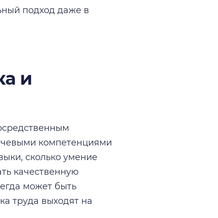
ьный подход даже в
ка и
посредственным
лючевыми компетенциями
выки, сколько умение
ать качественную
сегда может быть
а труда выходят на