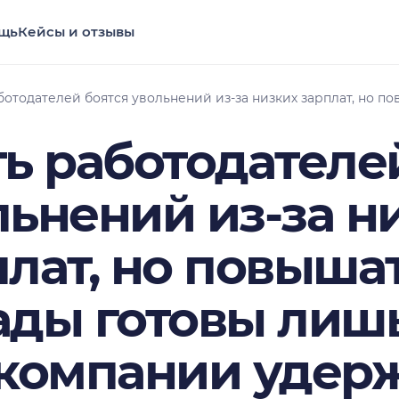
щь
Кейсы и отзывы
ботодателей боятся увольнений из-за низких зарплат, но п
ть работодателе
льнений из-за н
плат, но повыша
ады готовы лишь
 компании удер