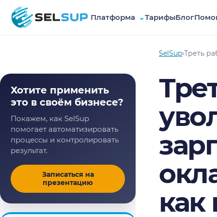
Платформа
⌄
Тарифы
Блог
Помо
SelSup
SelSup
›
Треть ра
Тре
Хотите применить
это в своём бизнесе?
уво
Покажем, как SelSup
помогает автоматизировать
зар
процессы и контролировать
результат.
окл
Записаться на
презентацию
как