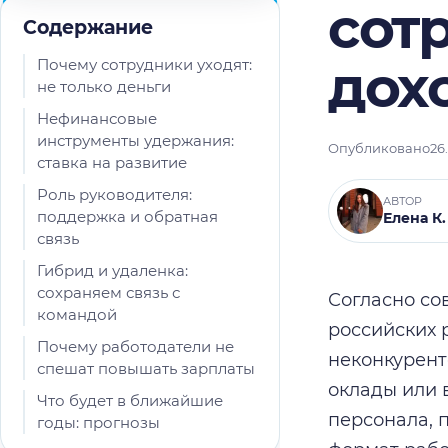
сот
Содержание
дох
Почему сотрудники уходят:
не только деньги
Нефинансовые
инструменты удержания:
Опубликовано
26
ставка на развитие
Роль руководителя:
АВТОР
поддержка и обратная
Елена К.
связь
Гибрид и удаленка:
сохраняем связь с
Согласно со
командой
российских 
Почему работодатели не
неконкурент
спешат повышать зарплаты
оклады или 
Что будет в ближайшие
персонала, 
годы: прогнозы