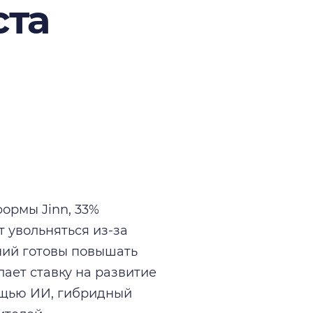
ста
ормы Jinn, 33%
т увольняться из-за
ний готовы повышать
лает ставку на развитие
ощью ИИ, гибридный