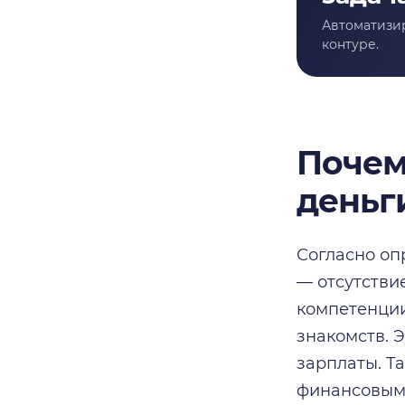
Почем
деньг
Согласно оп
— отсутстви
компетенции
знакомств. Э
зарплаты. Т
финансовым