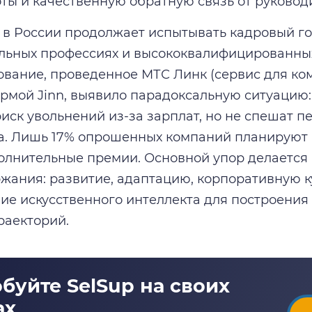
ты и качественную обратную связь от руковод
 в России продолжает испытывать кадровый голо
льных профессиях и высококвалифицированных
ование, проведенное МТС Линк (сервис для ко
рмой Jinn, выявило парадоксальную ситуацию:
иск увольнений из-за зарплат, но не спешат п
а. Лишь 17% опрошенных компаний планируют
олнительные премии. Основной упор делается
жания: развитие, адаптацию, корпоративную к
ие искусственного интеллекта для построени
раекторий.