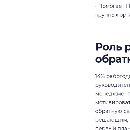
• Помогает 
крупных орг
Роль 
обрат
14% работод
руководител
менеджмента
мотивироват
обратную св
решающим, ч
первый план