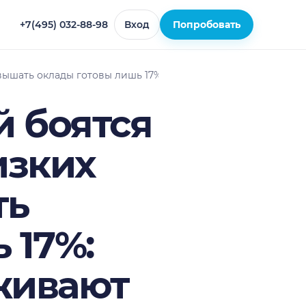
+7(495) 032-88-98
Вход
Попробовать
овышать оклады готовы лишь 17%: как компании удерживают
й боятся
изких
ть
 17%:
живают