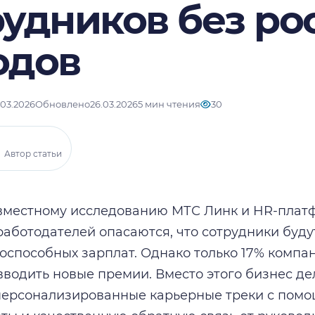
рудников без ро
одов
.03.2026
Обновлено
26.03.2026
5 мин чтения
30
Автор статьи
вместному исследованию МТС Линк и HR-платф
работодателей опасаются, что сотрудники буду
оспособных зарплат. Однако только 17% компа
вводить новые премии. Вместо этого бизнес де
персонализированные карьерные треки с пом