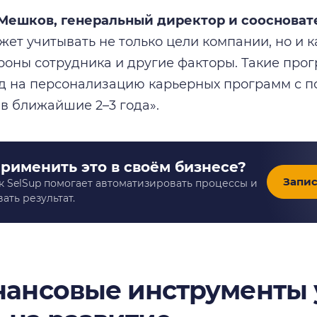
й Мешков, генеральный директор и сооснова
ет учитывать не только цели компании, но и 
роны сотрудника и другие факторы. Такие прог
д на персонализацию карьерных программ с 
 в ближайшие 2–3 года».
применить это в своём бизнесе?
Запис
к SelSup помогает автоматизировать процессы и
ать результат.
ансовые инструменты 