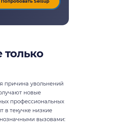
Попробовать Selsup
е только
ая причина увольнений
получают новые
зных профессиональных
т в текучке низкие
авнозначными вызовами: