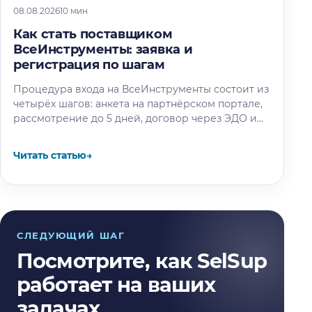
08.08.2026
10 мин
Как стать поставщиком
ВсеИнструменты: заявка и
регистрация по шагам
Процедура входа на ВсеИнструменты состоит из
четырёх шагов: анкета на партнёрском портале,
рассмотрение до 5 дней, договор через ЭДО и
только потом кабинет. Разбираем,…
Читать статью
→
СЛЕДУЮЩИЙ ШАГ
Посмотрите, как SelSup
работает на ваших
задачах