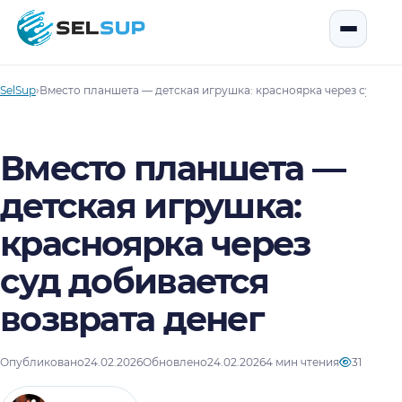
SelSup
Открыть
SelSup
›
Вместо планшета — детская игрушка: красноярка через суд доб
Вместо планшета —
детская игрушка:
красноярка через
суд добивается
возврата денег
Опубликовано
24.02.2026
Обновлено
24.02.2026
4 мин чтения
31