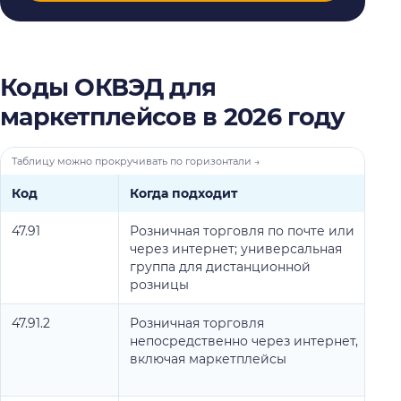
Коды ОКВЭД для
маркетплейсов в 2026 году
Код
Когда подходит
К
47.91
Розничная торговля по почте или
Е
через интернет; универсальная
д
группа для дистанционной
п
розницы
47.91.2
Розничная торговля
Е
непосредственно через интернет,
д
включая маркетплейсы
о
п