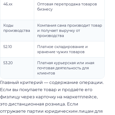
46.xx
Оптовая перепродажа товаров
Н
бизнесу
п
п
Коды
Компания сама производит товар
О
производства
и получает выручку от
б
производства
м
52.10
Платное складирование и
Н
хранение чужих товаров
в
53.20
Платная курьерская или иная
Н
почтовая деятельность для
д
клиентов
п
Главный критерий — содержание операции.
Если вы покупаете товар и продаёте его
физлицу через карточку на маркетплейсе,
это дистанционная розница. Если
отгружаете партии юридическим лицам для