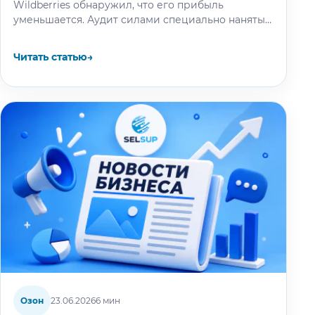
Wildberries обнаружил, что его прибыль
уменьшается. Аудит силами специально нанятых
специалистов выяснил: маркетплейс
проигнорировал сообщение продавца о смене
Читать статью
→
упаковки…
Озон
23.06.2026
6 мин