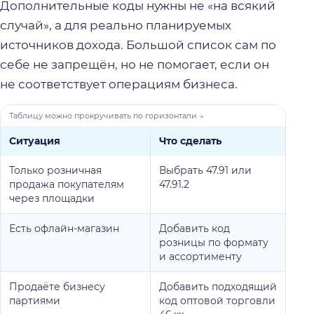
Дополнительные коды нужны не «на всякий
случай», а для реально планируемых
источников дохода. Большой список сам по
себе не запрещён, но не помогает, если он
не соответствует операциям бизнеса.
Ситуация
Что сделать
Ти
Только розничная
Выбрать 47.91 или
Доб
продажа покупателям
47.91.2
кур
через площадки
отд
Есть офлайн-магазин
Добавить код
Счи
розницы по формату
дос
и ассортименту
пр
Продаёте бизнесу
Добавить подходящий
Опи
партиями
код оптовой торговли