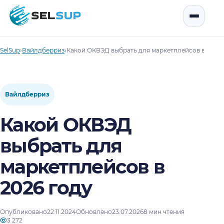
SelSup
Открыть
SelSup
›
Вайлдберриз
›
Какой ОКВЭД выбрать для маркетплейсов в 2026 
Вайлдберриз
Какой ОКВЭД
выбрать для
маркетплейсов в
2026 году
Опубликовано
22.11.2024
Обновлено
23.07.2026
8 мин чтения
3 272