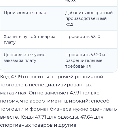
46.xx
Производите товар
Добавить конкретный
Ост
производственный
осн
код
про
Храните чужой товар за
Проверить 52.10
Доб
плату
тол
Доставляете чужие
Проверить 53.20 и
Сме
заказы за плату
разрешительные
тов
требования
Код 47.19 относится к прочей розничной
торговле в неспециализированных
магазинах. Он не заменяет 47.91 только
потому, что ассортимент широкий: способ
торговли и формат бизнеса нужно оценивать
вместе. Коды 47.71 для одежды, 47.64 для
спортивных товаров и другие