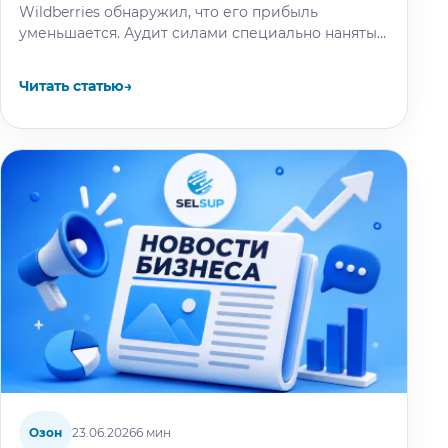
Wildberries обнаружил, что его прибыль
уменьшается. Аудит силами специально нанятых
специалистов выяснил: маркетплейс
проигнорировал сообщение продавца о смене
Читать статью
→
упаковки…
Озон
23.06.2026
6 мин