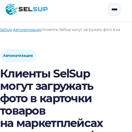
SelSup
Открыть
SelSup
›
Автоматизация
›
Клиенты SelSup могут загружать фото в карточ
Автоматизация
Клиенты SelSup
могут загружать
фото в карточки
товаров
на маркетплейсах