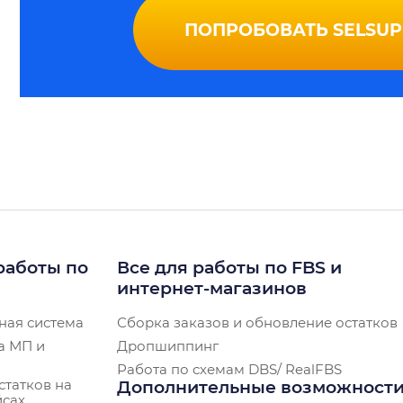
ПОПРОБОВАТЬ SELSUP
работы по
Все для работы по FBS и
интернет-магазинов
ная система
Сборка заказов и обновление остатков
а МП и
Дропшиппинг
Работа по схемам DBS/ RealFBS
статков на
Дополнительные возможност
йсах