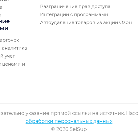
Разграничение прав доступа
а
Интеграции с программами
e
ние
Автоудаление товаров из акций Озон
ами
арточек
 аналитика
й учет
 ценами и
зательно указание прямой ссылки на источник. Наход
обработки персональных данных
© 2026 SelSup