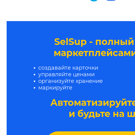
SelSup - полный
маркетплейсами
создавайте карточки
управляйте ценами
организуйте хранение
маркируйте
Автоматизируйте
и будьте на 