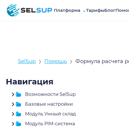
Платформа
⌄
Тарифы
Блог
Помо
SelSup
›
›
SelSup
Помощь
Формула расчета р
Навигация
Возможности SelSup
Базовые настройки
Модуль Умный склад
Модуль PIM-система