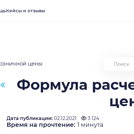
щь
Кейсы и отзывы
озничной цены
Формула расч
це
Дата публикации:
02.12.2021
3 124
Время на прочтение:
1
минута