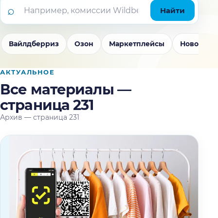
Найти статью в блоге
⌕
Найти
Вайлдберриз
Озон
Маркетплейсы
Новости w
АКТУАЛЬНОЕ
Все материалы —
страница 231
Архив — страница 231