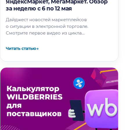
ЯндексМаркет, МегаМаркет. Обзор
за неделю с 6 по 12 мая
Дайджест новостей маркетплейсов
о ситуации в электронной торговле.
Смотрите первое видео из цикла
«За кулисами маркетплейсов» с реальным
продавцом: Новости Вайлдберриз На этой
Читать статью
→
короткой неделе Вайлдберриз анонсировал
изменения только…