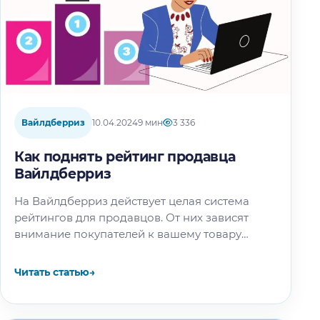
Вайлдберриз
10.04.2024
9 мин
3 336
Как поднять рейтинг продавца
Вайлдберриз
На Вайлдберриз действует целая система
рейтингов для продавцов. От них зависят
внимание покупателей к вашему товару
и успех продаж на маркетплейсе. Из статьи
узнаете, от чего зависит рейтинг продавца
Читать статью
→
Вайлдберриз и как…