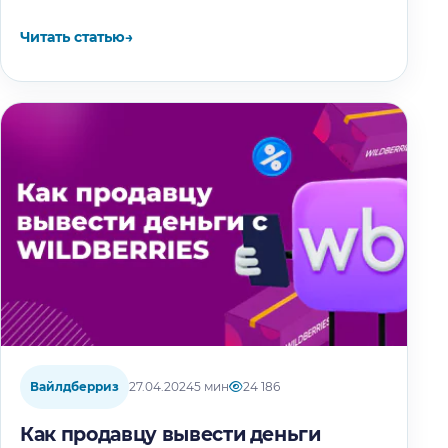
«За кулисами маркетплейсов» с реальным
продавцом: В этой статье: Новости
Читать статью
→
Вайлдберриз Запустили тарифную опцию…
Вайлдберриз
27.04.2024
5 мин
24 186
Как продавцу вывести деньги