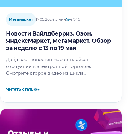
Мегамаркет
17.05.2024
15 мин
4 946
Новости Вайлдберриз, Озон,
ЯндексМаркет, МегаМаркет. Обзор
за неделю с 13 по 19 мая
Дайджест новостей маркетплейсов
о ситуации в электронной торговле.
Смотрите второе видео из цикла
«За кулисами маркетплейсов» с реальным
продавцом: В этой статье: Новости
Читать статью
→
Вайлдберриз Обновили отчёт «История
остатков»…