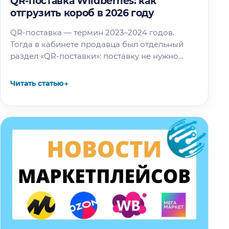
QR-поставка Wildberries: как
отгрузить короб в 2026 году
QR-поставка — термин 2023–2024 годов.
Тогда в кабинете продавца был отдельный
раздел «QR-поставки»: поставку не нужно
было создавать заранее, короба клеились
кодом по формуле #wbbox#0002,…
Читать статью
→