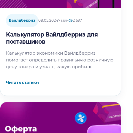
Вайлдберриз
08.05.2024
7 мин
2 697
Калькулятор Вайлдберриз для
поставщиков
Калькулятор экономики Вайлдберриз
помогает определить правильную розничную
цену товара и узнать, какую прибыль
от продаж вы получаете. Оцифровка
Вайлдберриз — единственный путь
Читать статью
→
к успешному бизнесу на маркетплейсе.
Рассказываем, как работает…