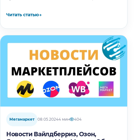
не только контент. Для создания продающей
карточки товара нужно учесть сразу…
Читать статью
→
Мегамаркет
08.05.2024
4 мин
404
Новости Вайлдберриз, Озон,