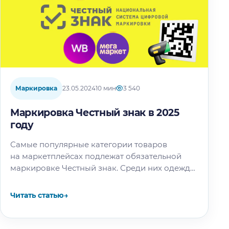
Маркировка
23.05.2024
10 мин
3 540
Маркировка Честный знак в 2025
году
Самые популярные категории товаров
на маркетплейсах подлежат обязательной
маркировке Честный знак. Среди них одежда,
обувь, БАДы, медицинские изделия, духи
и прочие товары. Из статьи узнаете, какие
Читать статью
→
еще…