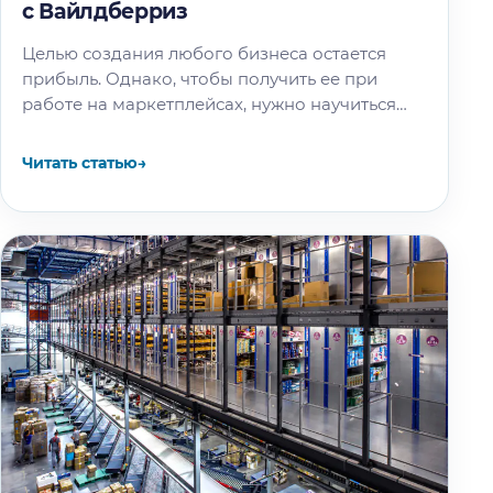
с Вайлдберриз
Целью создания любого бизнеса остается
прибыль. Однако, чтобы получить ее при
работе на маркетплейсах, нужно научиться
выводить оттуда деньги. В этой статье
разберемся, как…
Читать статью
→