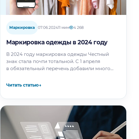
Маркировка
07.06.2024
11 мин
4 268
Маркировка одежды в 2024 году
В 2024 году маркировка одежды Честный
знак стала почти тотальной. С 1 апреля
в обязательный перечень добавили много
новых категорий, которые нельзя будет
продавать без кодов уже с 1 июля.…
Читать статью
→