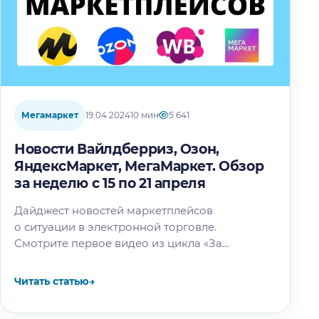
Мегамаркет
19.04.2024
10 мин
5 641
Новости Вайлдберриз, Озон,
ЯндексМаркет, МегаМаркет. Обзор
за неделю с 15 по 21 апреля
Дайджест новостей маркетплейсов
о ситуации в электронной торговле.
Смотрите первое видео из цикла «За
кулисами маркетплейсов» про успехи
реальных продавцов: В этой статье: Новости
Читать статью
→
Вайлдберриз…