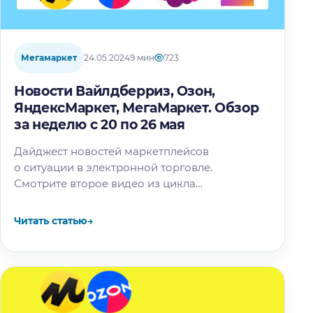
Мегамаркет
24.05.2024
9 мин
723
Новости Вайлдберриз, Озон,
ЯндексМаркет, МегаМаркет. Обзор
за неделю с 20 по 26 мая
Дайджест новостей маркетплейсов
о ситуации в электронной торговле.
Смотрите второе видео из цикла
«За кулисами маркетплейсов» с реальным
продавцом: В этой статье: Новости
Читать статью
→
Вайлдберриз Изменения в предоставлении
отчётов для…