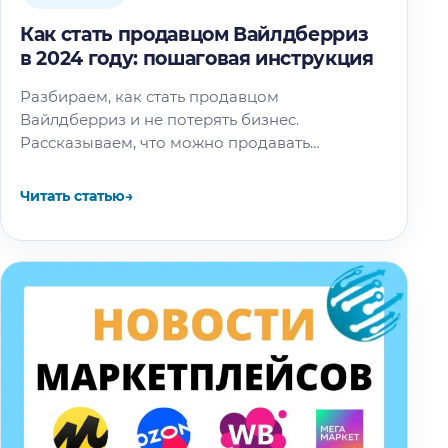
Как стать продавцом Вайлдберриз
в 2024 году: пошаговая инструкция
Разбираем, как стать продавцом
Вайлдберриз и не потерять бизнес.
Рассказываем, что можно продавать
на Вайлдберриз, какие документы
понадобятся, какую схему выбрать и как
Читать статью
→
создать личный кабинет. В этой…