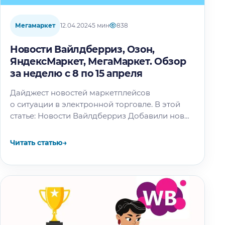
Мегамаркет
12.04.2024
5 мин
838
Новости Вайлдберриз, Озон,
ЯндексМаркет, МегаМаркет. Обзор
за неделю с 8 по 15 апреля
Дайджест новостей маркетплейсов
о ситуации в электронной торговле. В этой
статье: Новости Вайлдберриз Добавили новые
возможности массового редактирования
карточек товаров С 10 апреля возобновили
Читать статью
→
приёмку QR-поставок на некоторых складах…