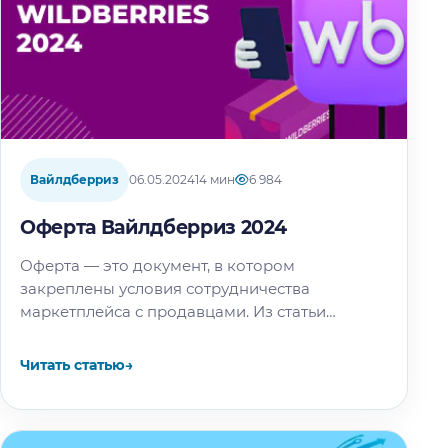
Вайлдберриз
06.05.2024
14 мин
6 984
Оферта Вайлдберриз 2024
Оферта — это документ, в котором
закреплены условия сотрудничества
маркетплейса с продавцами. Из статьи
узнаете, где найти оферту, из каких разделов
состоит документ и на что обратить внимание,
Читать статью
→
чтобы не потерять время…