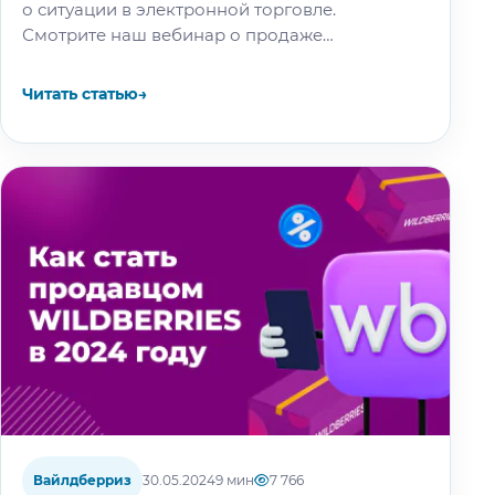
о ситуации в электронной торговле.
Смотрите наш вебинар о продаже
маркированных товаров на маркетплейсах: В
этой статье: Новости Вайлдберриз Начали
Читать статью
→
тестировать генерацию описания в карточке…
Вайлдберриз
30.05.2024
9 мин
7 766