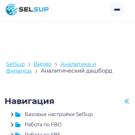
SelSup
Открыть
›
›
SelSup
Видео
Аналитика и
›
финансы
Аналитический дашборд
Навигация
Базовые настройки SelSup
Работа по FBO
Работа по FBS