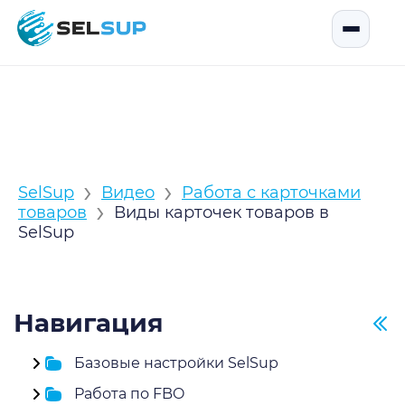
SelSup
Открыть
›
›
SelSup
Видео
Работа с карточками
›
товаров
Виды карточек товаров в
SelSup
Навигация
Базовые настройки SelSup
Работа по FBO