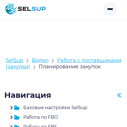
SelSup
Открыть
›
›
SelSup
Видео
Работа с поставщиками
›
(закупки)
Планирование закупок
Навигация
Базовые настройки SelSup
Работа по FBO
Работа по FBS