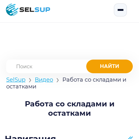
SelSup
Открыть
›
›
SelSup
Видео
Работа со складами и
остатками
Работа со складами и
остатками
Навигация