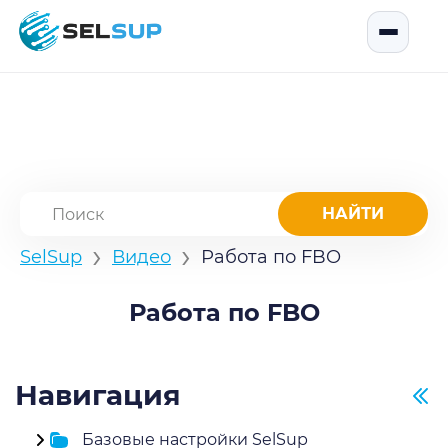
SelSup
Открыть
›
›
SelSup
Видео
Работа по FBO
Работа по FBO
Навигация
Базовые настройки SelSup