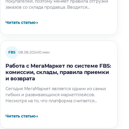
покупателей, поэтому меняет правила отгрузки
заказов со склада продавца. Вводится
рекомендованное время отгрузки на Озон.
Теперь чем быстрее вы передадите товар…
Читать статью
→
FBS
08.08.2024
10 мин
Работа с МегаМаркет по системе FBS:
комиссии, склады, правила приемки
и возврата
Сегодня МегаМаркет является одним из самых
гибких и развивающихся маркетплейсов.
Несмотря на то, что платформа считается
относительно молодой, она уже входит в пятерку
крупнейших…
Читать статью
→