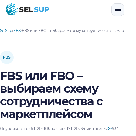
SelSup
Открыть
SelSup
›
FBS
›
FBS или FBO – выбираем схему сотрудничества с маркетп
FBS
FBS или FBO –
выбираем схему
сотрудничества с
маркетплейсом
Опубликовано
26.11.2021
Обновлено
17.11.2023
4 мин чтения
934