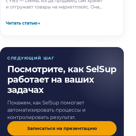
с FBS — схемы, когда продавец сам хранит
и отгружает товары на маркетплейс. Она
позволяет контролировать спрос, упаковку
товаров и быстро реагировать, если продажи
Читать статью
→
не пошли.…
СЛЕДУЮЩИЙ ШАГ
Посмотрите, как SelSup
работает на ваших
задачах
Покажем, как SelSup помогает
автоматизировать процессы и
контролировать результат.
Записаться на презентацию