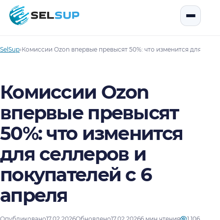
SelSup
Открыть
SelSup
›
Комиссии Ozon впервые превысят 50%: что изменится для селле
Комиссии Ozon
впервые превысят
50%: что изменится
для селлеров и
покупателей с 6
апреля
Опубликовано
17.02.2026
Обновлено
17.02.2026
6 мин чтения
1 106