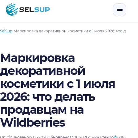
SelSup
Открыть
SelSup
›
Маркировка декоративной косметики с 1 июля 2026: что делать 
Маркировка
декоративной
косметики с 1 июля
2026: что делать
продавцам на
Wildberries
Опубликовано
17.06.2026
Обновлено
17.06.2026
4 мин чтения
398