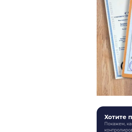
Хотите 
Покажем, ка
контролиров