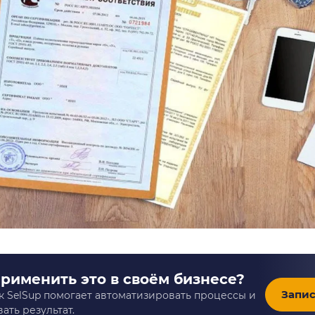
применить это в своём бизнесе?
Запис
к SelSup помогает автоматизировать процессы и
ать результат.