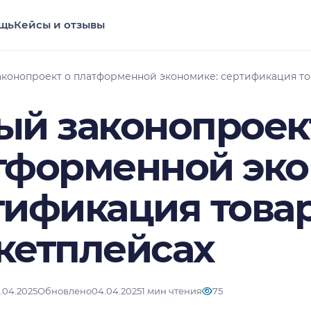
щь
Кейсы и отзывы
конопроект о платформенной экономике: сертификация то
ый законопроек
тформенной эко
тификация товар
кетплейсах
.04.2025
Обновлено
04.04.2025
1 мин чтения
75