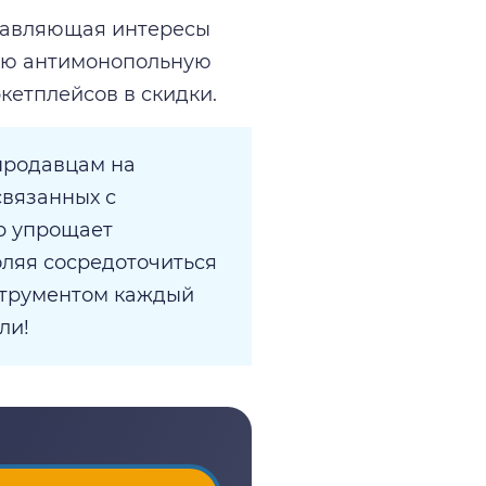
ставляющая интересы
ную антимонопольную
кетплейсов в скидки.
продавцам на
связанных с
p упрощает
оляя сосредоточиться
струментом каждый
ли!