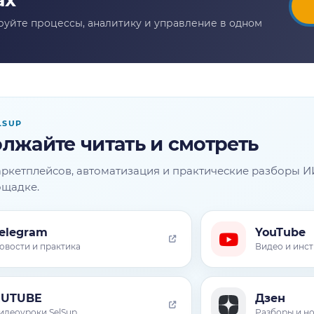
LSUP
лжайте читать и смотреть
ркетплейсов, автоматизация и практические разборы И
ощадке.
elegram
YouTube
овости и практика
Видео и инс
RUTUBE
Дзен
идеоуроки SelSup
Разборы и н