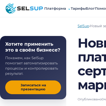
Платформа
⌄
Тарифы
Блог
Помо
SelSup
SelSup
›
Новый за
Нов
Хотите применить
это в своём бизнесе?
пла
Покажем, как SelSup
помогает автоматизировать
сер
процессы и контролировать
результат.
мар
Записаться на
презентацию
Опубликовано
04