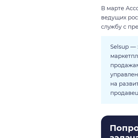
В марте Асс
ведущих рос
службу с пр
Selsup —
маркетпл
продажам
управлен
на разви
продавец