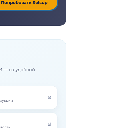
Попробовать Selsup
И — на удобной
трукции
овости