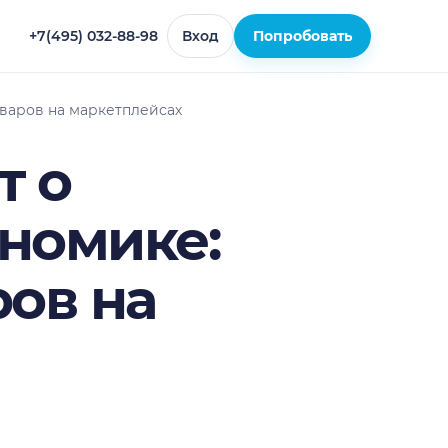
+7(495) 032-88-98
Вход
Попробовать
варов на маркетплейсах
т о
номике:
ов на