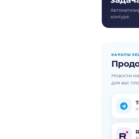
КАНАЛЫ SE
Продо
Новости ма
для вас пл
T
Н
В