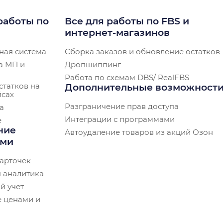
работы по
Все для работы по FBS и
интернет-магазинов
ная система
Сборка заказов и обновление остатков
а МП и
Дропшиппинг
Работа по схемам DBS/ RealFBS
статков на
Дополнительные возможност
йсах
Разграничение прав доступа
а
Интеграции с программами
e
ние
Автоудаление товаров из акций Озон
ами
арточек
 аналитика
й учет
 ценами и