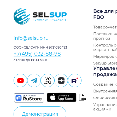
Все для 
FBO
Товароучет
Поставки н
info@selsup.ru
прогноз
Контроль о
ООО «СЕЛСАП» ИНН 9731090493
маркетпле
+7(495) 032-88-98
Маркировк
с 09:00 до 18:00 МСК
SelSup Stor
Управле
продаж
Создание к
Внутренняя
Финансовы
Управление
акциями
Демонстрация