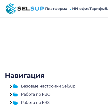
Платформа
⌄
ИИ-офис
Тарифы
Б
SelSup
Навигация
Базовые настройки SelSup
Работа по FBO
Работа по FBS