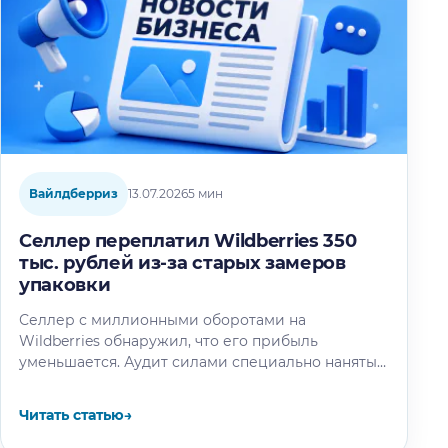
Вайлдберриз
13.07.2026
5 мин
Селлер переплатил Wildberries 350
тыс. рублей из-за старых замеров
упаковки
Селлер с миллионными оборотами на
Wildberries обнаружил, что его прибыль
уменьшается. Аудит силами специально нанятых
специалистов выяснил: маркетплейс
проигнорировал сообщение продавца о смене
Читать статью
→
упаковки…