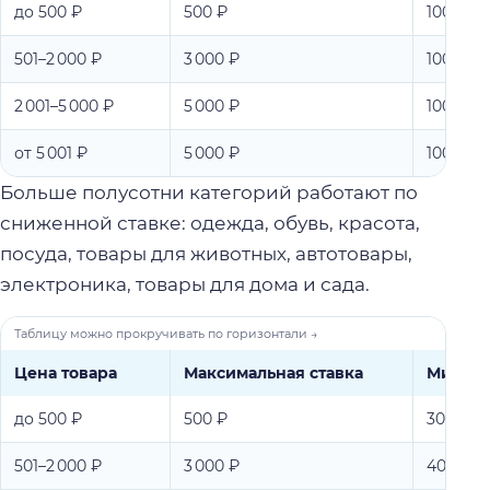
до 500 ₽
500 ₽
100 / 50
501–2 000 ₽
3 000 ₽
100 / 50
2 001–5 000 ₽
5 000 ₽
100 / 50
от 5 001 ₽
5 000 ₽
100 / 50
Больше полусотни категорий работают по
сниженной ставке: одежда, обувь, красота,
посуда, товары для животных, автотовары,
электроника, товары для дома и сада.
Цена товара
Максимальная ставка
Минимум
до 500 ₽
500 ₽
30 / 15 /
501–2 000 ₽
3 000 ₽
40 / 20 