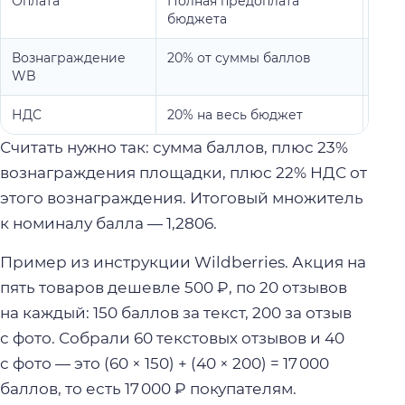
Оплата
Полная предоплата
Спис
бюджета
акц
Вознаграждение
20% от суммы баллов
23% 
WB
НДС
20% на весь бюджет
22% 
Считать нужно так: сумма баллов, плюс 23%
вознаграждения площадки, плюс 22% НДС от
этого вознаграждения. Итоговый множитель
к номиналу балла — 1,2806.
Пример из инструкции Wildberries. Акция на
пять товаров дешевле 500 ₽, по 20 отзывов
на каждый: 150 баллов за текст, 200 за отзыв
с фото. Собрали 60 текстовых отзывов и 40
с фото — это (60 × 150) + (40 × 200) = 17 000
баллов, то есть 17 000 ₽ покупателям.