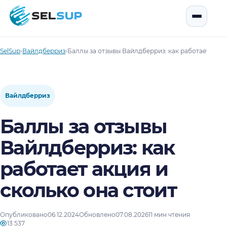
SelSup
Открыть
SelSup
›
Вайлдберриз
›
Баллы за отзывы Вайлдберриз: как работает акци
Вайлдберриз
Баллы за отзывы
Вайлдберриз: как
работает акция и
сколько она стоит
Опубликовано
06.12.2024
Обновлено
07.08.2026
11 мин чтения
13 537