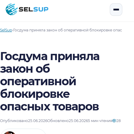
SelSup
Открыть
SelSup
›
Госдума приняла закон об оперативной блокировке опасных т
Госдума приняла
закон об
оперативной
блокировке
опасных товаров
Опубликовано
25.06.2026
Обновлено
25.06.2026
5 мин чтения
28