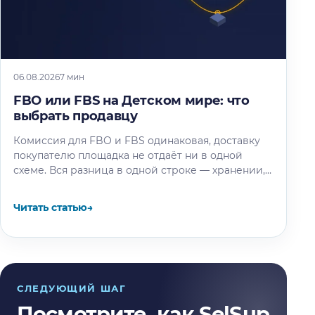
06.08.2026
7 мин
FBO или FBS на Детском мире: что
выбрать продавцу
Комиссия для FBO и FBS одинаковая, доставку
покупателю площадка не отдаёт ни в одной
схеме. Вся разница в одной строке — хранении,
и мы…
Читать статью
→
СЛЕДУЮЩИЙ ШАГ
Посмотрите, как SelSup