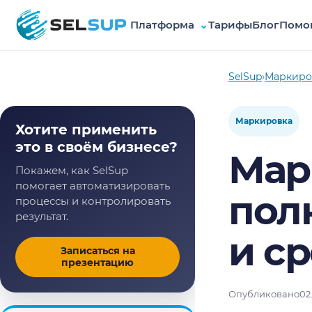
Платформа
⌄
Тарифы
Блог
Помо
SelSup
SelSup
›
Маркиро
Маркировка
Хотите применить
это в своём бизнесе?
Мар
Покажем, как SelSup
помогает автоматизировать
пол
процессы и контролировать
результат.
и с
Записаться на
презентацию
Опубликовано
02