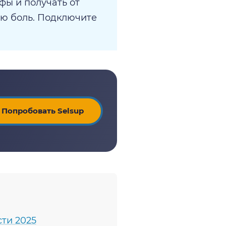
фы и получать от
ую боль. Подключите
Попробовать Selsup
ти 2025