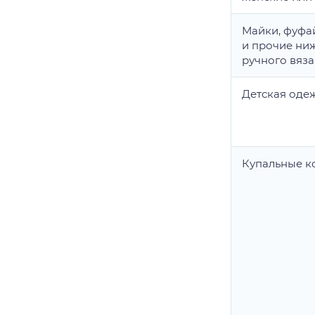
Майки, фуфай
и прочие ни
ручного вяз
Детская оде
Купальные 