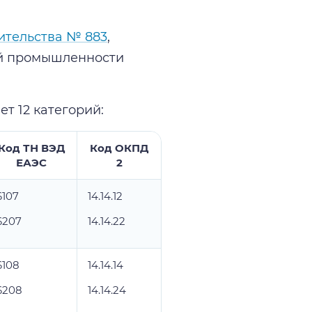
ительства № 883
,
ой промышленности
т 12 категорий:
Код ТН ВЭД
Код ОКПД
ЕАЭС
2
6107
14.14.12
6207
14.14.22
6108
14.14.14
6208
14.14.24