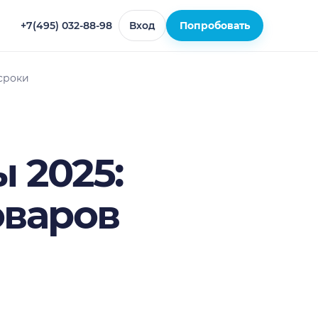
+7(495) 032-88-98
Вход
Попробовать
сроки
 2025:
оваров