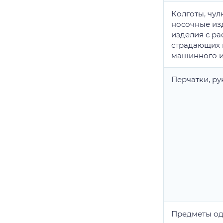
Колготы, чул
носочные из
изделия с р
страдающих 
машинного и
Перчатки, р
Предметы од