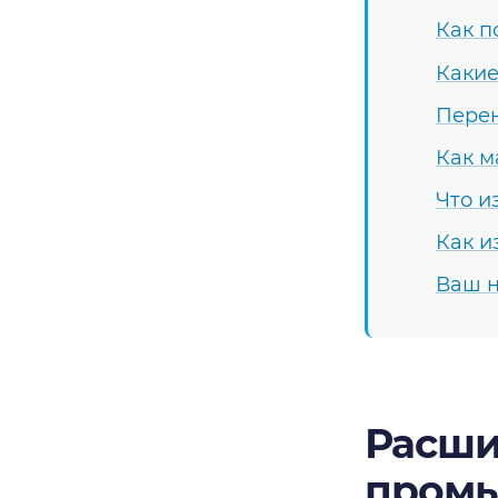
Как п
Какие
Перен
Как м
Что и
Как и
Ваш н
Расши
промы