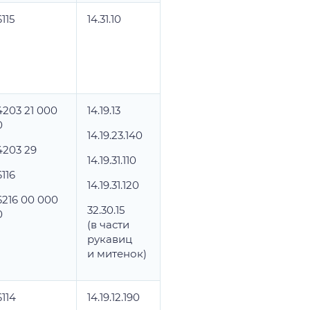
6115
14.31.10
4203 21 000
14.19.13
0
14.19.23.140
4203 29
14.19.31.110
6116
14.19.31.120
6216 00 000
32.30.15
0
(в части
рукавиц
и митенок)
6114
14.19.12.190