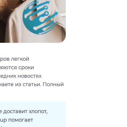
аров легкой
няются сроки
ледних новостях
наете из статьи. Полный
 доставит хлопот,
Sup помогает