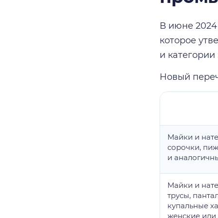
В июне 2024
которое утв
и категории 
Новый переч
Майки и нате
сорочки, пи
и аналогичн
Майки и нат
трусы, панта
купальные х
женские или