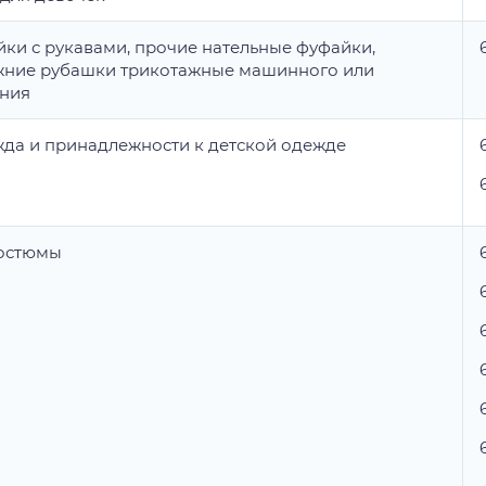
ки с рукавами, прочие нательные фуфайки,
жние рубашки трикотажные машинного или
ания
жда и принадлежности к детской одежде
6
костюмы