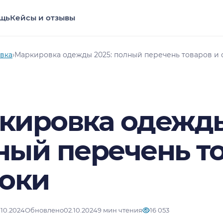
щь
Кейсы и отзывы
вка
›
Маркировка одежды 2025: полный перечень товаров и 
кировка одежды
ный перечень т
роки
.10.2024
Обновлено
02.10.2024
9 мин чтения
16 053