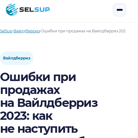
SelSup
Открыть
SelSup
›
Вайлдберриз
›
Ошибки при продажах на Вайлдберриз 2023: как 
Вайлдберриз
Ошибки при
продажах
на Вайлдберриз
2023: как
не наступить