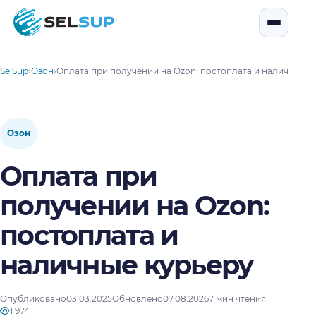
SelSup
Открыть
SelSup
›
Озон
›
Оплата при получении на Ozon: постоплата и наличные к
Озон
Оплата при
получении на Ozon:
постоплата и
наличные курьеру
Опубликовано
03.03.2025
Обновлено
07.08.2026
7 мин чтения
1 974