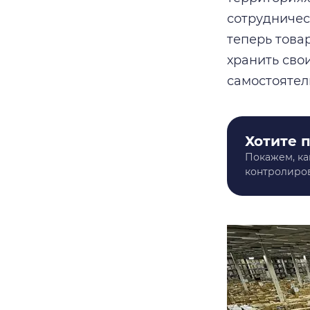
сотрудничес
теперь това
хранить сво
самостоятел
Хотите 
Покажем, ка
контролиров