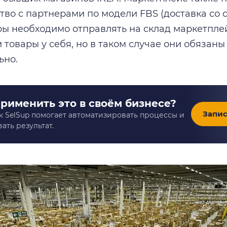
тво с партнерами по модели FBS (доставка со 
ры необходимо отправлять на склад маркетпле
и товары у себя, но в таком случае они обязан
ьно.
применить это в своём бизнесе?
Запис
к SelSup помогает автоматизировать процессы и
ать результат.