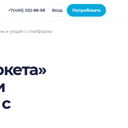
+7(495) 032-88-98
Вход
Попробовать
и и уходят с платформы
кета»
и
 с