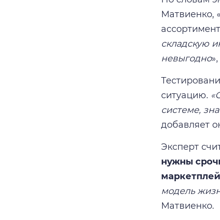
Матвиенко, 
ассортимент
складскую и
невыгодно
»
Тестировани
ситуацию.
«
системе, зн
добавляет о
Эксперт счит
нужны срочн
маркетплей
модель жизн
Матвиенко.