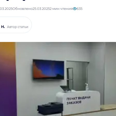
.03.2025
Обновлено
25.03.2025
2 мин чтения
635
 Н.
Автор статьи