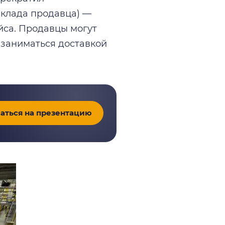
склада продавца) —
йса. Продавцы могут
ы заниматься доставкой
аться на презентацию