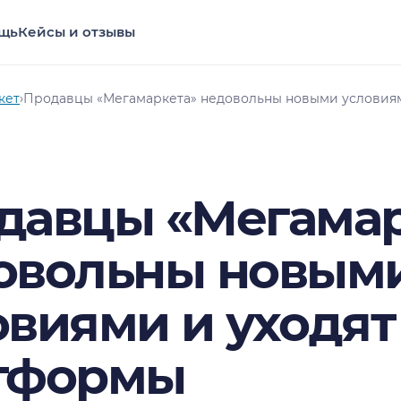
щь
Кейсы и отзывы
кет
›
Продавцы «Мегамаркета» недовольны новыми условиям
давцы «Мегамар
овольны новым
овиями и уходят
тформы