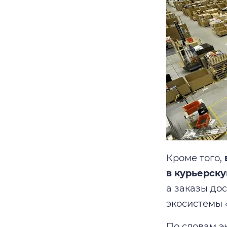
Кроме того,
в курьерску
а заказы до
экосистемы 
По словам э