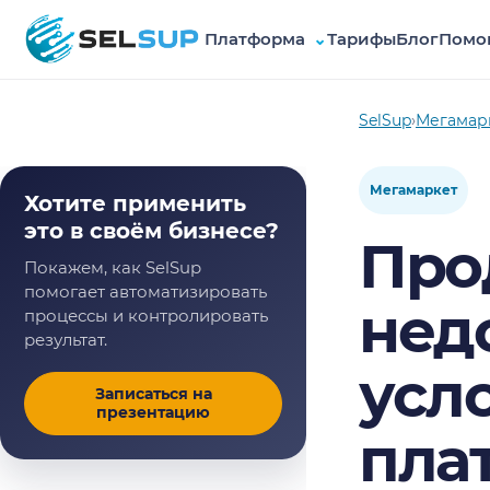
Платформа
⌄
Тарифы
Блог
Помо
SelSup
SelSup
›
Мегамар
Мегамаркет
Хотите применить
это в своём бизнесе?
Про
Покажем, как SelSup
помогает автоматизировать
нед
процессы и контролировать
результат.
усл
Записаться на
презентацию
пла