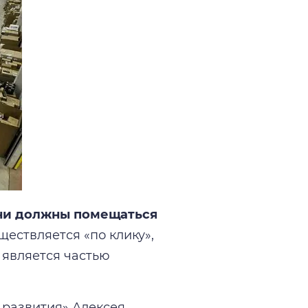
они должны помещаться
ществляется «по клику»,
 является частью
 развития» Алексея