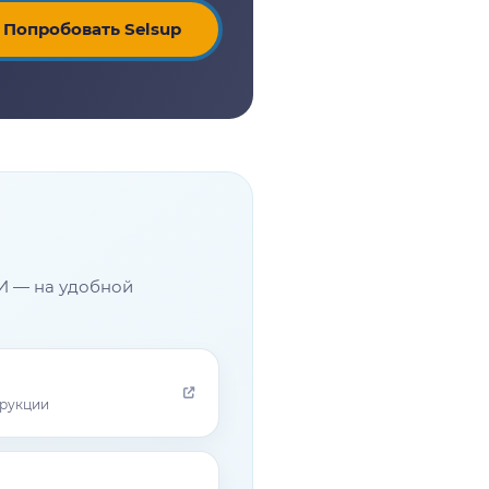
Попробовать Selsup
И — на удобной
трукции