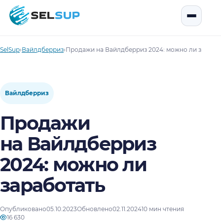
SelSup
Открыть
SelSup
›
Вайлдберриз
›
Продажи на Вайлдберриз 2024: можно ли зарабо
Вайлдберриз
Продажи
на Вайлдберриз
2024: можно ли
заработать
Опубликовано
05.10.2023
Обновлено
02.11.2024
10 мин чтения
16 630