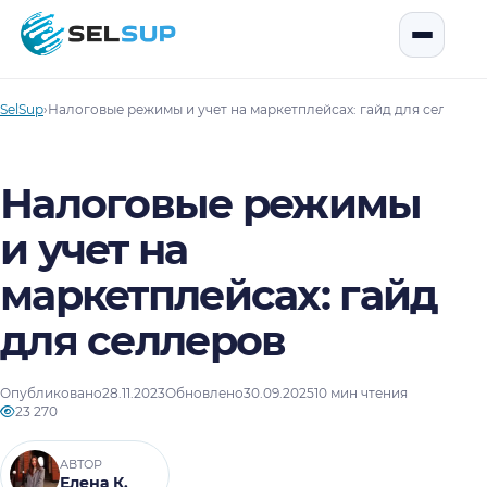
SelSup
Открыть
SelSup
›
Налоговые режимы и учет на маркетплейсах: гайд для селлеро
Налоговые режимы
и учет на
маркетплейсах: гайд
для селлеров
Опубликовано
28.11.2023
Обновлено
30.09.2025
10 мин чтения
23 270
АВТОР
Елена К.