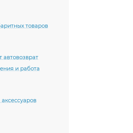
баритных товаров
т автовозврат
ения и работа
 аксессуаров