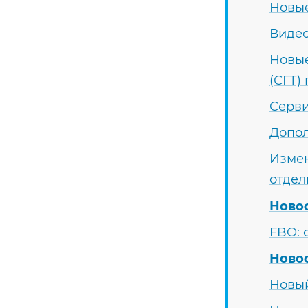
Новые
Видео
Новые
(СГТ)
Серви
Допол
Измен
отдел
Ново
FBO: 
Ново
Новый