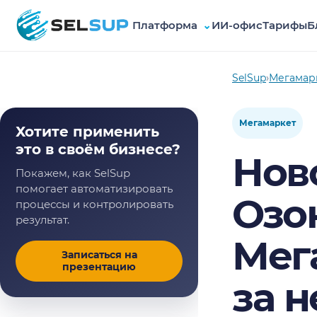
Платформа
⌄
ИИ-офис
Тарифы
Б
SelSup
SelSup
›
Мегамар
Мегамаркет
Хотите применить
это в своём бизнесе?
Нов
Покажем, как SelSup
помогает автоматизировать
Озо
процессы и контролировать
результат.
Мег
Записаться на
презентацию
за н