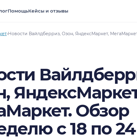
лог
Помощь
Кейсы и отзывы
кет
›
Новости Вайлдберриз, Озон, ЯндексМаркет, МегаМаркет.
ости Вайлдберр
н, ЯндексМаркет
аМаркет. Обзор
еделю с 18 по 2