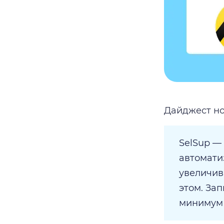
Дайджест но
SelSup —
автомати
увеличив
этом. За
минимум 