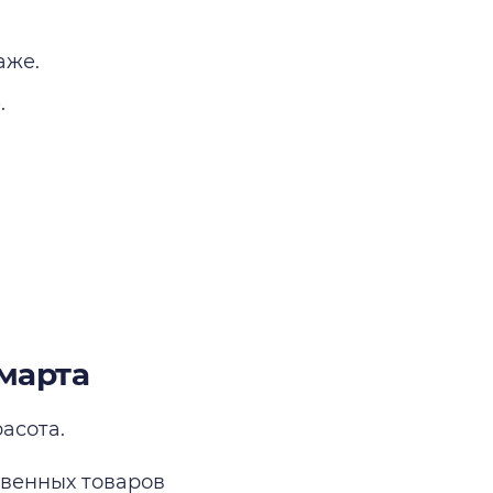
аже.
.
 марта
асота.
ственных товаров