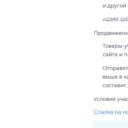
и другой
«ШИК ШОК
Продвижени
Товары-у
сайта и 
Отправят
выше в к
составит 
Условия уча
Ссылка на н