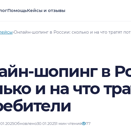
лог
Помощь
Кейсы и отзывы
лейсы
›
Онлайн-шопинг в России: сколько и на что тратят по
айн-шопинг в Р
ько и на что тра
ребители
.01.2025
Обновлено
30.01.2025
1 мин чтения
77