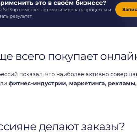
применить это в своём бизнесе?
Запис
к SelSup помогает автоматизировать процессы и
ать результат.
ще всего покупает онлай
ессий показал, что наиболее активно соверша
ели
фитнес-индустрии, маркетинга, рекламы,
ссияне делают заказы?