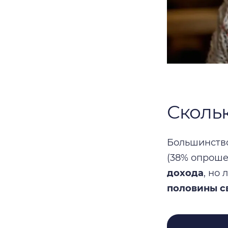
Скольк
Большинство
(38% опроше
дохода
, но
половины с