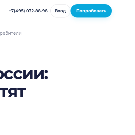
+7(495) 032-88-98
Вход
Попробовать
требители
оссии:
тят