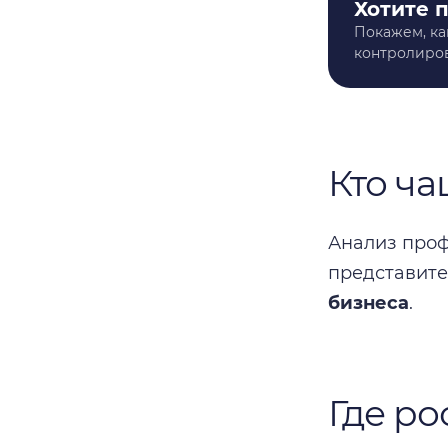
Хотите 
Покажем, ка
контролиров
Кто ча
Анализ проф
представит
бизнеса
.
Где ро