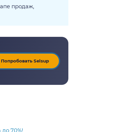
апе продаж,
Попробовать Selsup
 до 70%!