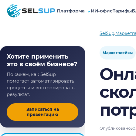
Платформа
⌄
ИИ-офис
Тарифы
Б
SelSup
SelSup
›
Маркетп
Маркетплейсы
Хотите применить
это в своём бизнесе?
Онл
Покажем, как SelSup
помогает автоматизировать
скол
процессы и контролировать
результат.
пот
Записаться на
презентацию
Опубликовано
30