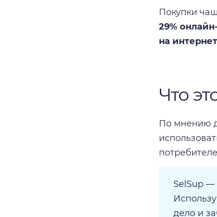
Покупки чащ
29% онлайн
на интерне
Что эт
По мнению 
использова
потребителе
SelSup —
Использу
дело и за