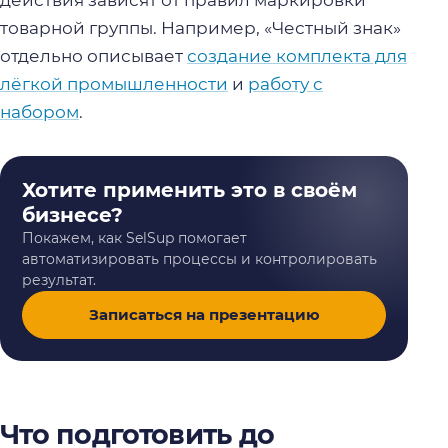
действия зависят от правил маркировки
товарной группы. Например, «Честный знак»
отдельно описывает
создание комплекта для
лёгкой промышленности
и
работу с
набором
.
Хотите применить это в своём
бизнесе?
Покажем, как SelSup помогает
автоматизировать процессы и контролировать
результат.
Записаться на презентацию
Что подготовить до